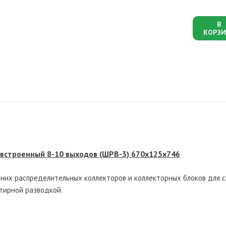
В
КОРЗИ
строенный 8-10 выходов (ШРВ-3) 670х125х746
их распределительных коллекторов и коллекторных блоков для 
ртирной разводкой.