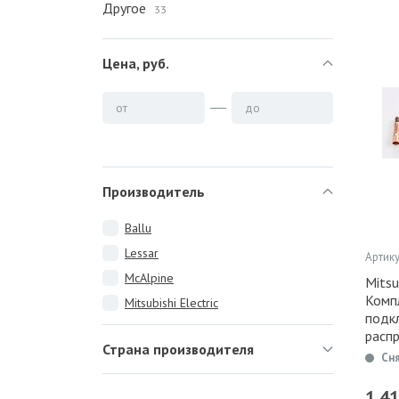
Другое
33
Цена, руб.
от
до
Производитель
Ballu
Lessar
Артику
McAlpine
Mitsu
Комп
Mitsubishi Electric
подк
расп
Страна производителя
Сн
1 4