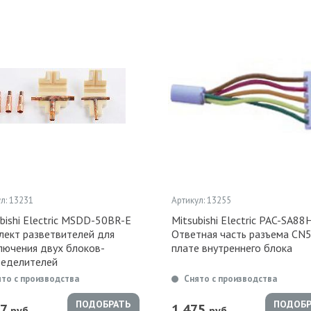
л: 13231
Артикул: 13255
bishi Electric MSDD-50BR-E
Mitsubishi Electric PAC-SA88
лект разветвителей для
Ответная часть разъема CN5
лючения двух блоков-
плате внутреннего блока
ределителей
ято с производства
Снято с производства
ПОДОБРАТЬ
ПОДОБР
17
1 475
руб.
руб.