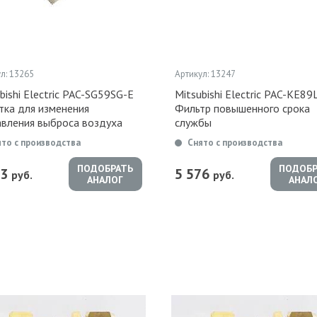
л: 13265
Артикул: 13247
bishi Electric PAC-SG59SG-E
Mitsubishi Electric PAC-KE89
тка для изменения
Фильтр повышенного срока
авления выброса воздуха
службы
ято с производства
Снято с производства
ПОДОБРАТЬ
ПОДОБР
53
5 576
руб.
руб.
АНАЛОГ
АНАЛ