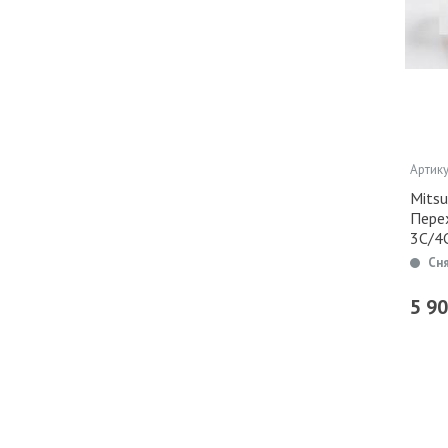
Артику
Mitsu
Пере
3C/4
Сн
5 9