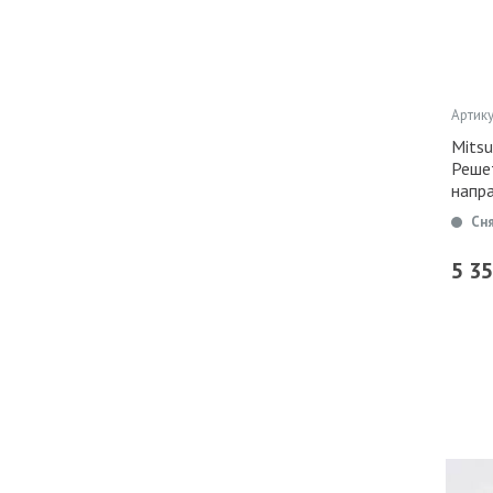
Артику
Mitsu
Реше
напр
Сн
5 3