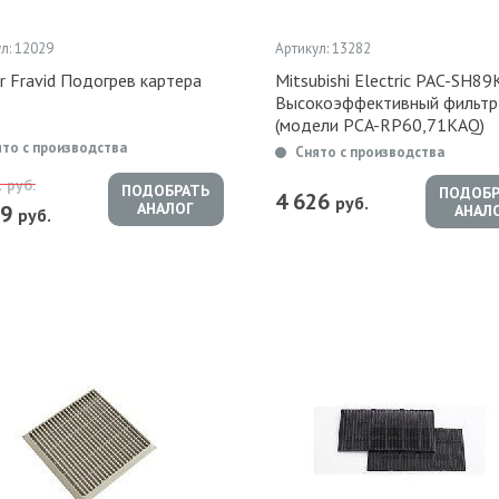
л: 12029
Артикул: 13282
r Fravid Подогрев картера
Mitsubishi Electric PAC-SH89
Высокоэффективный фильтр
(модели PCA-RP60,71KAQ)
ято с производства
Снято с производства
1
руб.
ПОДОБРАТЬ
ПОДОБР
4 626
руб.
АНАЛОГ
59
АНАЛ
руб.