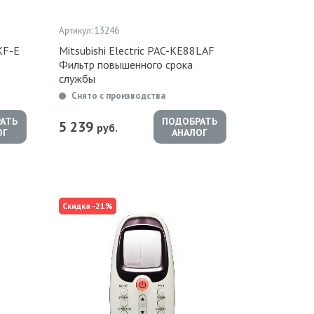
Артикул: 13246
KF-E
Mitsubishi Electric PAC-KE88LAF
Фильтр повышенного срока
службы
Снято с производства
АТЬ
ПОДОБРАТЬ
5 239
руб.
ОГ
АНАЛОГ
Скидка -21%