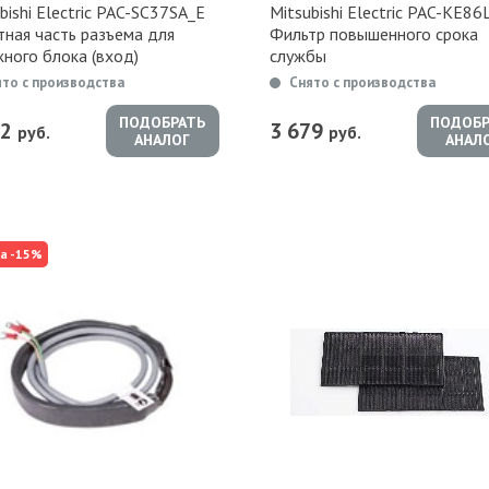
bishi Electric PAC-SC37SA_E
Mitsubishi Electric PAC-KE86
тная часть разъема для
Фильтр повышенного срока
ного блока (вход)
службы
ято с производства
Снято с производства
ПОДОБРАТЬ
ПОДОБР
52
3 679
руб.
руб.
АНАЛОГ
АНАЛ
а -15%