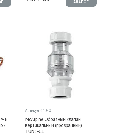
ОГ
АНАЛОГ
Артикул: 64040
RA-E
McAlpine Обратный клапан
N32
вертикальный (прозрачный)
TUN5-CL