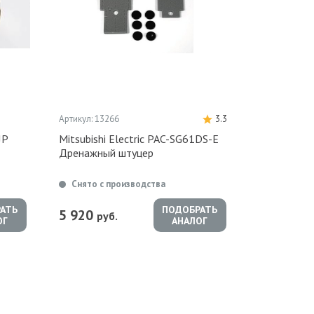
Артикул: 13266
3.3
JP
Mitsubishi Electric PAC-SG61DS-E
Дренажный штуцер
Снято с производства
АТЬ
ПОДОБРАТЬ
5 920
руб.
ОГ
АНАЛОГ