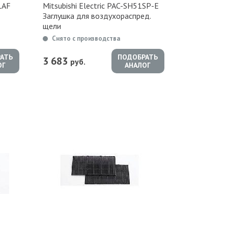
LAF
Mitsubishi Electric PAC-SH51SP-E
Заглушка для воздухораспред.
щели
Снято с производства
АТЬ
ПОДОБРАТЬ
3 683
руб.
ОГ
АНАЛОГ