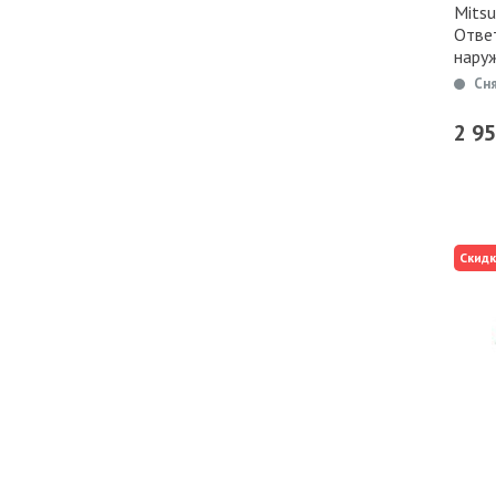
Mitsu
Отве
наруж
Сн
2 9
Скидк