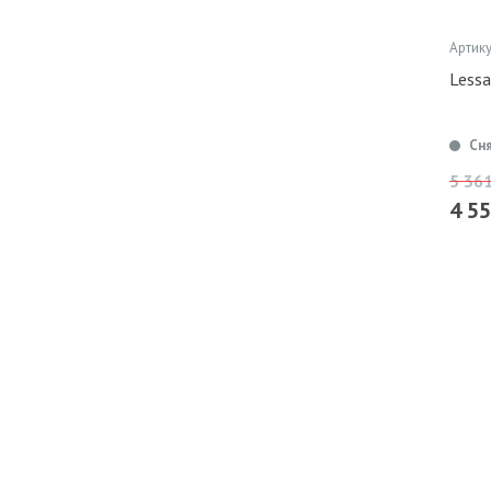
Артику
Lessa
Сн
5 36
4 5