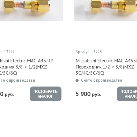
л: 13227
Артикул: 13228
bishi Electric MAC-A454JP
Mitsubishi Electric MAC-A455
ходник 3/8-> 1/2(MXZ-
Переходник 1/2-> 3/8(MXZ-
C/5C/6C)
3C/4C/5C/6C)
ято с производства
Снято с производства
ПОДОБРАТЬ
ПОДОБР
00
5 900
руб.
руб.
АНАЛОГ
АНАЛ