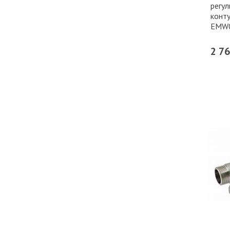
регу
конту
EMW0
2 7