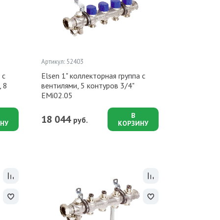
Артикул: 52403
 с
Elsen 1" коллекторная группа с
 8
вентилями, 5 контуров 3/4"
EMi02.05
В
18 044
руб.
НУ
КОРЗИНУ