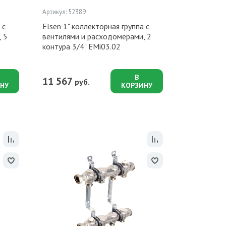
Артикул: 52389
 с
Elsen 1" коллекторная группа с
 5
вентилями и расходомерами, 2
контура 3/4" EMi03.02
В
11 567
руб.
НУ
КОРЗИНУ