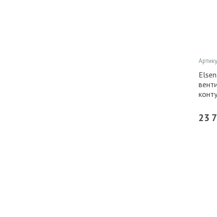
Артику
Elsen
вент
конту
23 