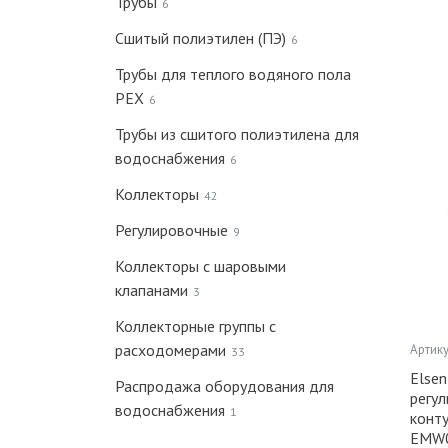
Трубы
6
Сшитый полиэтилен (ПЭ)
6
Трубы для теплого водяного пола
PEX
6
Трубы из сшитого полиэтилена для
водоснабжения
6
Коллекторы
42
Регулировочные
9
Коллекторы с шаровыми
клапанами
3
Коллекторные группы с
расходомерами
Артику
33
Elsen
Распродажа оборудования для
регу
водоснабжения
1
конту
EMW0