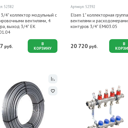
л: 52382
Артикул: 52392
 3/4" коллектор модульный с
Elsen 1" коллекторная группа
лировочными вентилями, 4
вентилями и расходомерами,
ра, выход 3/4" ЕК
контуров 3/4" EMi03.05
1.04
В
В
07
20 720
руб.
руб.
КОРЗИНУ
КОРЗИ