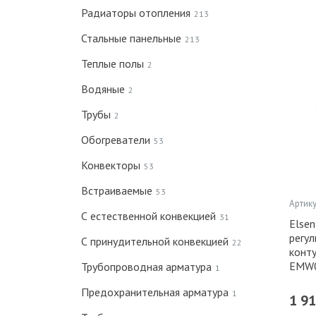
Радиаторы отопления
213
Стальные панельные
213
Теплые полы
2
Водяные
2
Трубы
2
Обогреватели
53
Конвекторы
53
Встраиваемые
53
Артику
С естественной конвекцией
31
Elsen
регу
С принудительной конвекцией
22
конту
EMW0
Трубопроводная арматура
1
Предохранительная арматура
1
1 9