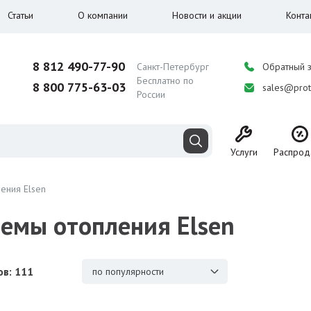
Статьи
О компании
Новости и акции
Конта
8 812 490-77-90
Санкт-Петербург
Обратный 
Бесплатно по
8 800 775-63-03
sales@prot
России
Услуги
Распрод
ения Elsen
темы отопления Elsen
в: 111
по популярности