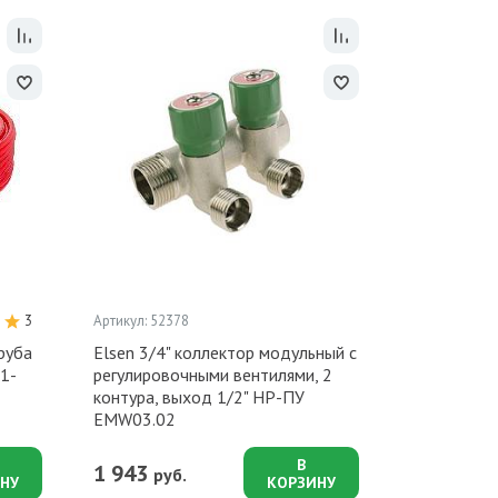
3
Артикул: 52378
труба
Elsen 3/4" коллектор модульный с
1-
регулировочными вентилями, 2
контура, выход 1/2" НР-ПУ
EMW03.02
В
1 943
руб.
НУ
КОРЗИНУ