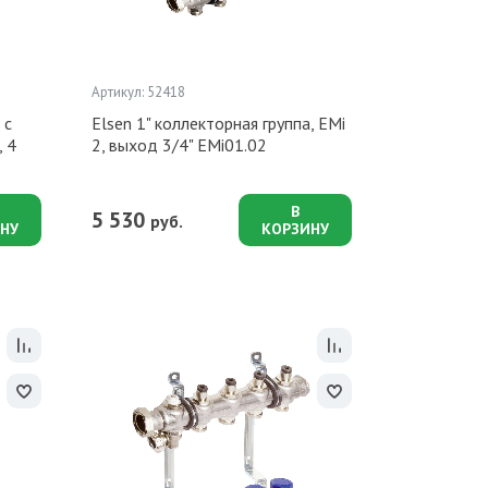
Артикул: 52418
 с
Elsen 1" коллекторная группа, EMi
 4
2, выход 3/4" EMi01.02
В
5 530
руб.
НУ
КОРЗИНУ