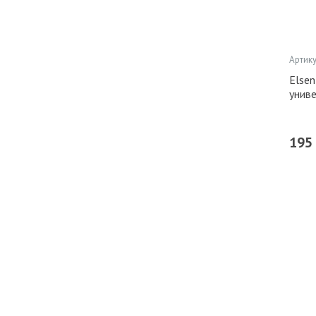
Артику
Elsen
унив
195