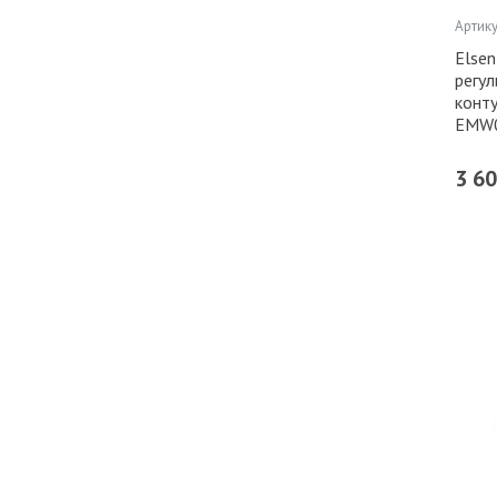
Артику
Elsen
регу
конту
EMW0
3 6