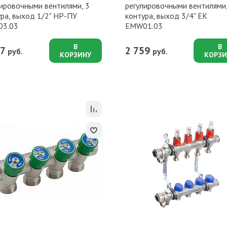
лировочными вентилями, 3
регулировочными вентилями,
ра, выход 1/2" НР-ПУ
контура, выход 3/4" ЕК
3.03
EMW01.03
В
В
67
2 759
руб.
руб.
КОРЗИНУ
КОРЗИ