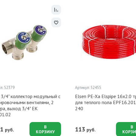
л: 52379
Артикул: 52455
 3/4" коллектор модульный с
Elsen PE-Xa Elspipe 16x2.0 
лировочными вентилями, 2
для теплого пола EPF16.201
ра, выход 3/4" ЕК
240
1.02
В
В
11
113
руб.
руб.
КОРЗИНУ
КОРЗИ