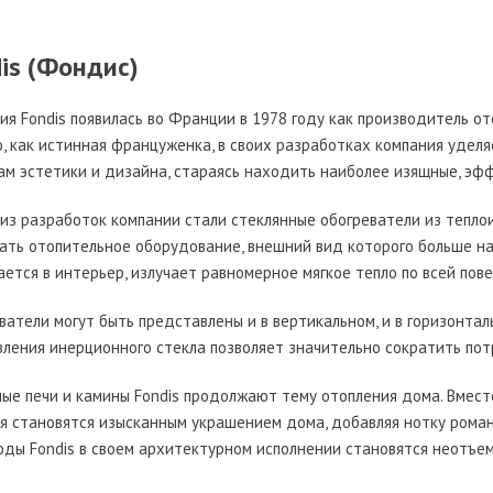
is (Фондис)
ия Fondis появилась во Франции в 1978 году как производитель о
, как истинная француженка, в своих разработках компания уделя
ам эстетики и дизайна, стараясь находить наиболее изящные, эф
из разработок компании стали стеклянные обогреватели из теплои
ать отопительное оборудование, внешний вид которого больше н
ается в интерьер, излучает равномерное мягкое тепло по всей по
ватели могут быть представлены и в вертикальном, и в горизонтал
вления инерционного стекла позволяет значительно сократить пот
ые печи и камины Fondis продолжают тему отопления дома. Вмест
я становятся изысканным украшением дома, добавляя нотку рома
ды Fondis в своем архитектурном исполнении становятся неотъе