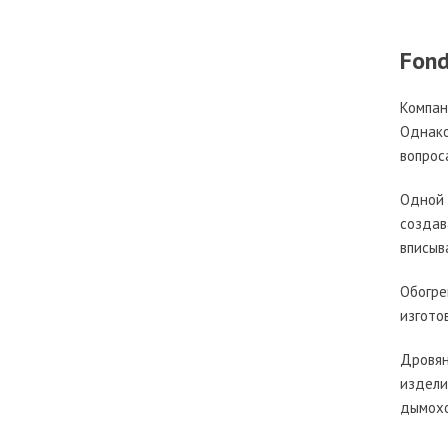
Fond
Компан
Однако
вопрос
Одной 
создав
вписыв
Обогре
изгото
Дровян
издели
дымохо