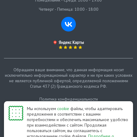
Понедельник - Среда: 10:00 - 19:00
Четверг - Пятница: 10:00 - 18:00
Обращаем ваше внимание, что данная информация носит
исключительно информационный характер и ни при каких условиях
не является публичной офертой, определяемой положениями
Статьи 437 (2) Гражданского кодекса РФ.
Политика конфиденциальности
Мы используем
cookie
файлы, чтобы адаптировать
Карта сайта
предложения в соответствии с вашими
потребностями и обеспечить максимальное удобство
© Протепло-СПб, 2011-2026
при взаимодействии с сайтом. Продолжая
пользоваться сайтом, вы соглашаетесь с
Разработано студией Feel Good St
использованием cookie файлов.
Подробнее о