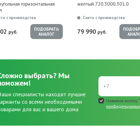
оугольная горизонтальная
желтый 720.3000.301.0
л
ято с производства
Снято с производства
ПОДОБРАТЬ
ПОДОБР
502
79 990
руб.
руб.
АНАЛОГ
АНАЛ
Сложно выбрать?
Мы
поможем!
Наши специалисты находят лучшие
Нажимая кнопку “
варианты со всеми необходимыми
конфиденциальн
товарами для вас и вашего дома