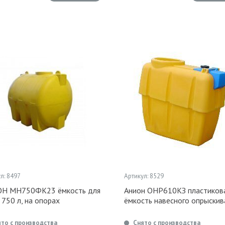
л: 8497
Артикул: 8529
Н МН750ФК23 ёмкость для
Анион ОНР610КЗ пластиков
750 л, на опорах
ёмкость навесного опрыскив
ято с производства
Снято с производства