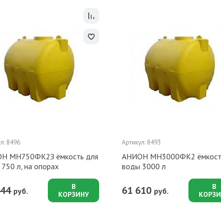
л: 8496
Артикул: 8493
Н МН750ФК2З ёмкость для
АНИОН МН3000ФК2 ёмкост
750 л, на опорах
воды 3000 л
В
В
444
61 610
руб.
руб.
КОРЗИНУ
КОРЗИ