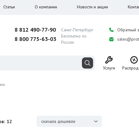
Статьи
О компании
Новости и акции
Конта
8 812 490-77-90
Санкт-Петербург
Обратный 
Бесплатно по
8 800 775-63-03
sales@prot
России
Услуги
Распрод
аки
в: 12
сначала дешевле