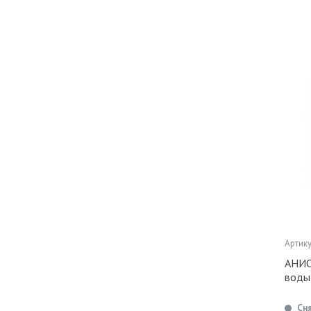
Артику
АНИО
воды 
Сн