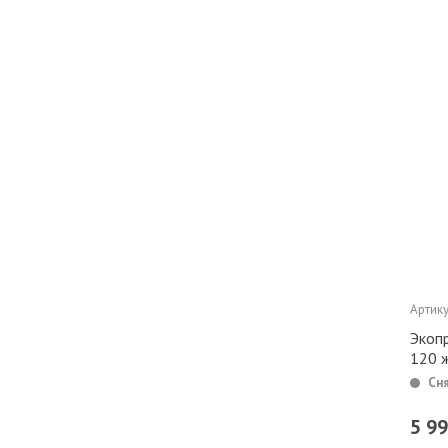
Артику
Экоп
120 
Сн
5 9