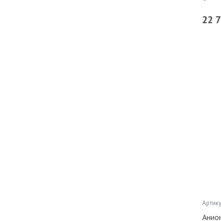
22 
Артику
Анио