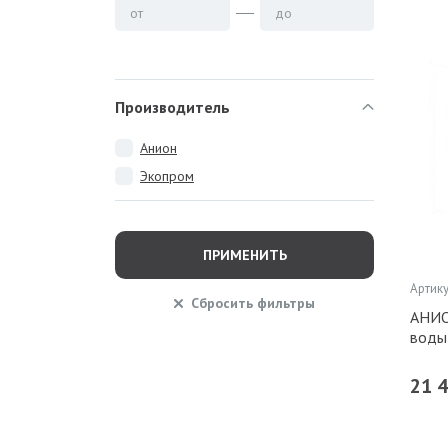
от
до
Производитель
Анион
Экопром
ПРИМЕНИТЬ
Артику
Сбросить
фильтры
АНИО
воды 
21 