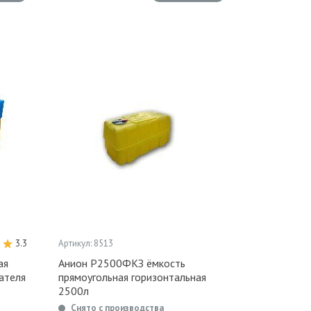
3.3
Артикул: 8513
ая
Анион Р2500ФКЗ ёмкость
ателя
прямоугольная горизонтальная
2500л
Снято с производства