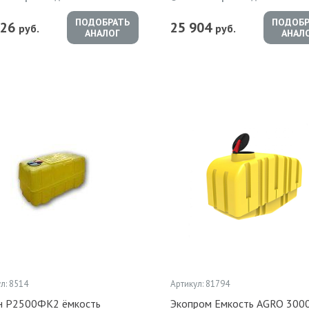
ПОДОБРАТЬ
ПОДОБР
726
25 904
руб.
руб.
АНАЛОГ
АНАЛ
л: 8514
Артикул: 81794
н Р2500ФК2 ёмкость
Экопром Емкость AGRO 300