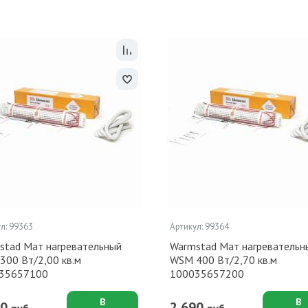
л: 99363
Артикул: 99364
stad Мат нагревательный
Warmstad Мат нагревательн
300 Вт/2,00 кв.м
WSM 400 Вт/2,70 кв.м
35657100
100035657200
В
В
90
2 690