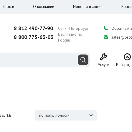
Статьи
О компании
Новости и акции
Конта
8 812 490-77-90
Санкт-Петербург
Обратный 
Бесплатно по
8 800 775-63-03
sales@prot
России
Услуги
Распрод
в: 16
по популярности