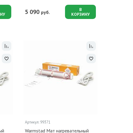
В
5 090
руб.
НУ
КОРЗИНУ
Артикул: 99371
ый
Warmstad Мат нагревательный