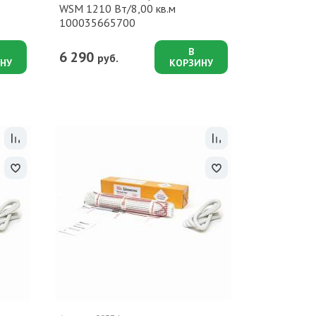
WSM 1210 Вт/8,00 кв.м
100035665700
В
6 290
руб.
НУ
КОРЗИНУ