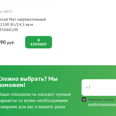
л: 99375
stad Мат нагревательный
2190 Вт/14,5 кв.м
35666100
В
190
руб.
КОРЗИНУ
Сложно выбрать?
Мы
поможем!
Наши специалисты находят лучшие
Нажимая кнопку “
варианты со всеми необходимыми
конфиденциальн
товарами для вас и вашего дома