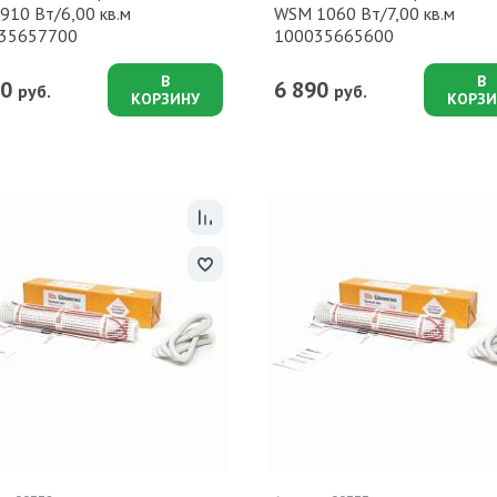
910 Вт/6,00 кв.м
WSM 1060 Вт/7,00 кв.м
35657700
100035665600
В
В
90
6 890
руб.
руб.
КОРЗИНУ
КОРЗИ