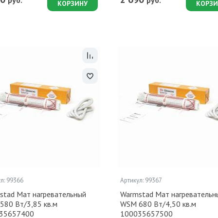
руб.
руб.
КОРЗИНУ
КОРЗИ
л: 99366
Артикул: 99367
stad Мат нагревательный
Warmstad Мат нагревательн
580 Вт/3,85 кв.м
WSM 680 Вт/4,50 кв.м
35657400
100035657500