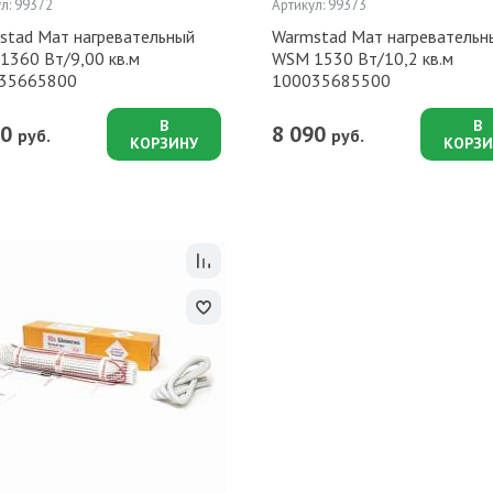
л: 99372
Артикул: 99373
stad Мат нагревательный
Warmstad Мат нагревательн
1360 Вт/9,00 кв.м
WSM 1530 Вт/10,2 кв.м
35665800
100035685500
В
В
90
8 090
руб.
руб.
КОРЗИНУ
КОРЗИ