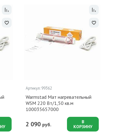
Артикул: 99362
ый
Warmstad Мат нагревательный
WSM 220 Вт/1,50 кв.м
100035657000
В
2 090
руб.
НУ
КОРЗИНУ