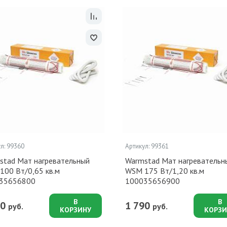
л: 99360
Артикул: 99361
stad Мат нагревательный
Warmstad Мат нагревательн
100 Вт/0,65 кв.м
WSM 175 Вт/1,20 кв.м
35656800
100035656900
В
В
90
1 790
руб.
руб.
КОРЗИНУ
КОРЗИ