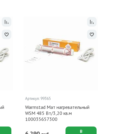
Артикул: 99365
ый
Warmstad Мат нагревательный
WSM 485 Вт/3,20 кв.м
100035657300
В
6 290