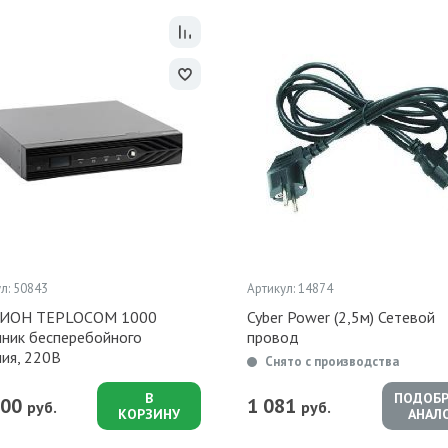
л: 50843
Артикул: 14874
ИОН TEPLOCOM 1000
Cyber Power (2,5м) Сетевой
чник бесперебойного
провод
ния, 220В
Снято с производства
В
ПОДОБР
300
1 081
руб.
руб.
КОРЗИНУ
АНАЛ