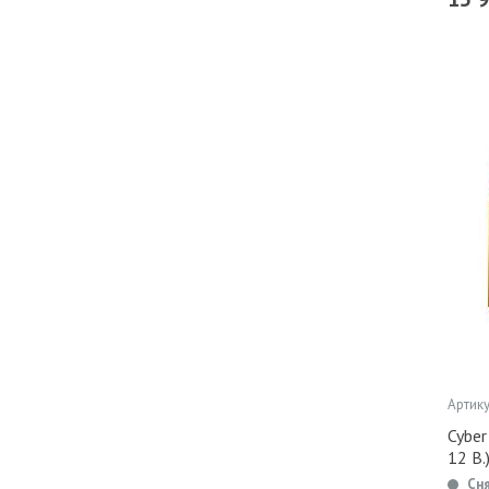
Артику
Cyber
12 В.
Сн