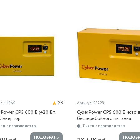
л: 14866
2.9
Артикул: 55228
 Power CPS 600 E (420 Вт.
CyberPower CPS 600 E источ
 Инвертор
бесперебойного питания
ято с производства
Снято с производства
ПОДОБРАТЬ
ПОДОБР
900
18 728