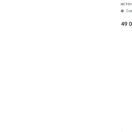
исто
Сн
49 