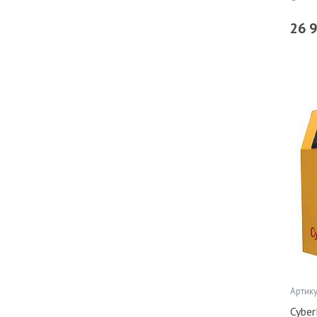
26 
Артику
Cybe