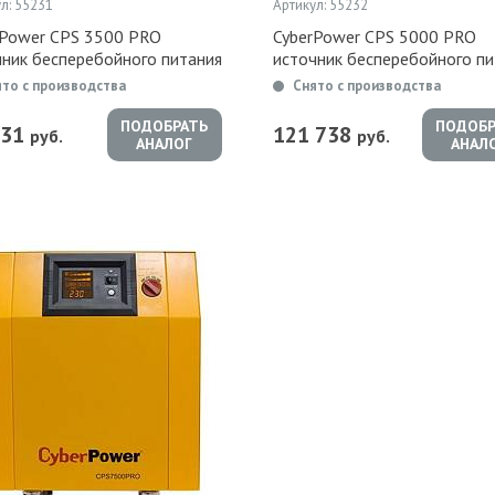
л: 55231
Артикул: 55232
rPower CPS 3500 PRO
CyberPower CPS 5000 PRO
чник бесперебойного питания
источник бесперебойного пи
ято с производства
Снято с производства
ПОДОБРАТЬ
ПОДОБР
831
121 738
руб.
руб.
АНАЛОГ
АНАЛ