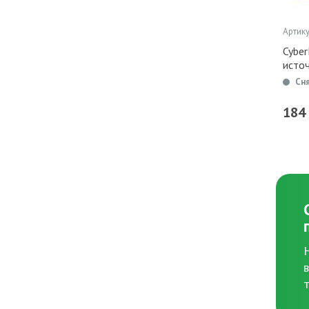
Артику
Cybe
исто
Сн
184