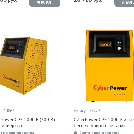
руб.
руб.
АНАЛОГ
АНАЛ
л: 14867
Артикул: 55229
 Power CPS 1000 E (700 Вт.
CyberPower CPS 1000 E исто
) Инвертор
бесперебойного питания
ято с производства
Снято с производства