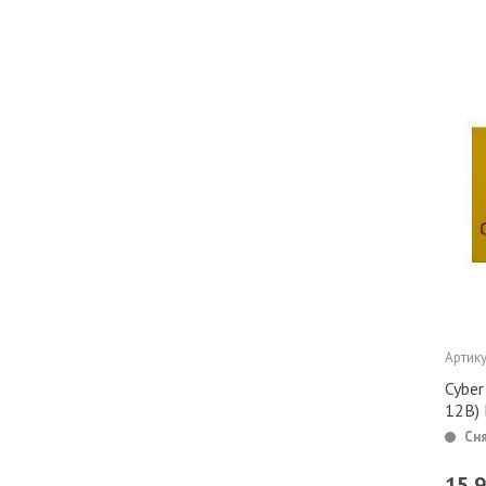
Артику
Cyber
12В)
Сн
15 