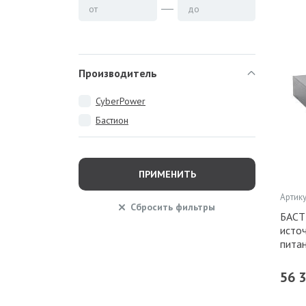
от
до
Производитель
CyberPower
Бастион
ПРИМЕНИТЬ
Артику
Сбросить
фильтры
БАСТ
исто
пита
56 