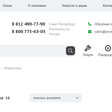
Статьи
О компании
Новости и акции
Конта
8 812 490-77-90
Санкт-Петербург
Обратный 
Бесплатно по
8 800 775-63-03
sales@prot
России
Услуги
Распрод
Инверторы
в: 16
сначала дешевле