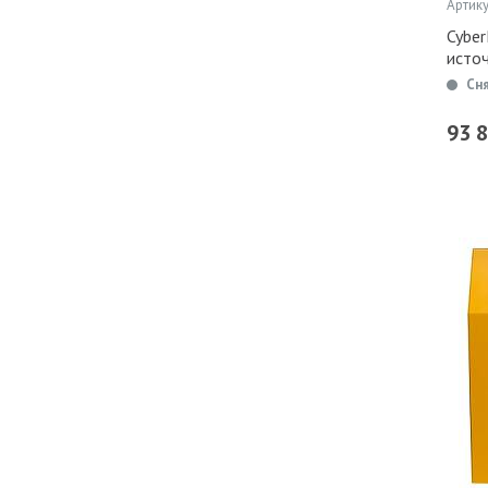
Артику
Cybe
исто
Сн
93 