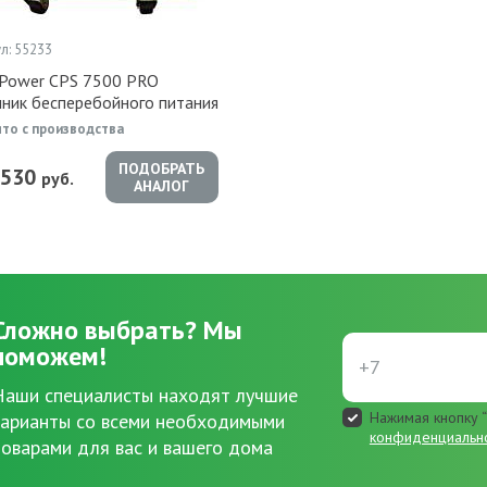
л: 55233
rPower CPS 7500 PRO
чник бесперебойного питания
ято с производства
ПОДОБРАТЬ
 530
руб.
АНАЛОГ
Сложно выбрать?
Мы
поможем!
Наши специалисты находят лучшие
Нажимая кнопку “
варианты со всеми необходимыми
конфиденциальн
товарами для вас и вашего дома