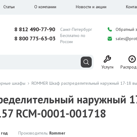
Статьи
О компании
Новости и акции
Конта
8 812 490-77-90
Санкт-Петербург
Обратный 
Бесплатно по
8 800 775-63-03
sales@prot
России
Услуги
Распрод
орные шкафы
ROMMER Шкаф распределительный наружный 17-18 в
еделительный наружный 1
157 RCM-0001-001718
 год
Производитель:
Rommer