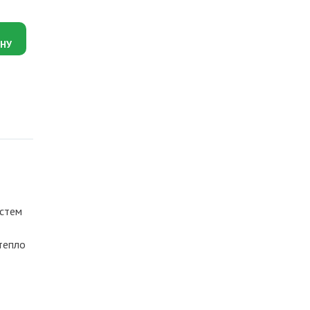
В наличии
5 885
руб.
5 591
.
руб
НУ
Цена после
авторизации
истем
тепло