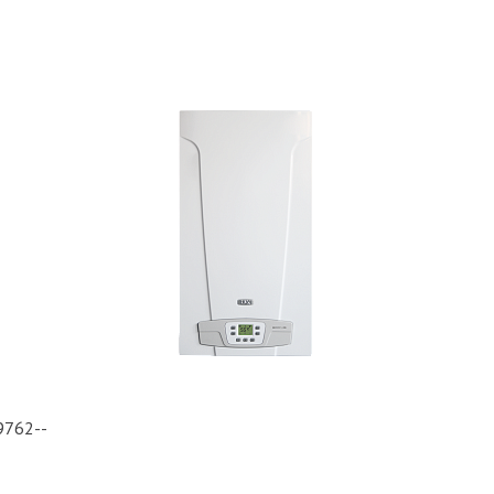
9762--