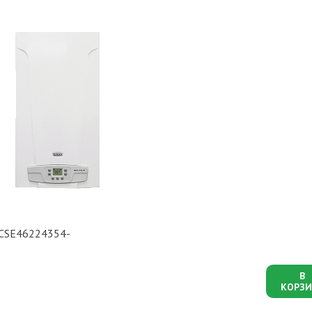
 CSE46224354-
В
КОРЗИ