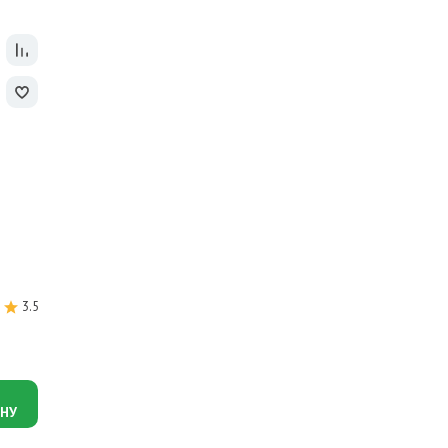
3.5
Артикул: 16746
Газовый настенный котел Kiturami World Alpha-35 A21
53 320
руб.
НУ