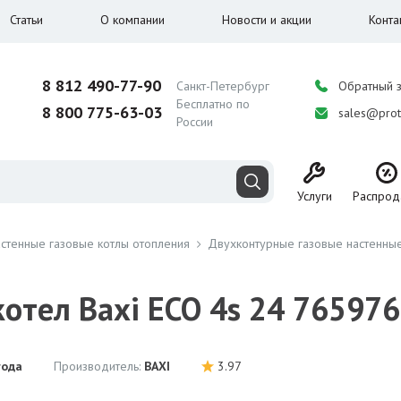
Статьи
О компании
Новости и акции
Конта
8 812 490-77-90
Санкт-Петербург
Обратный 
Бесплатно по
8 800 775-63-03
sales@prot
России
Услуги
Распрод
стенные газовые котлы отопления
Двухконтурные газовые настенные
отел Baxi ECO 4s 24 765976
года
Производитель:
BAXI
3.97