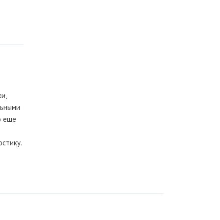
и,
льными
ю еще
стику.