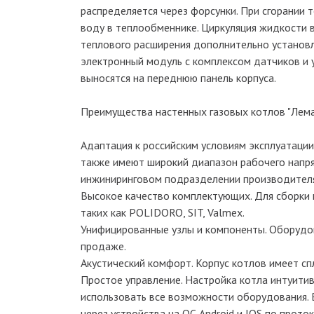
распределяется через форсунки. При сгорании 
воду в теплообменнике. Циркуляция жидкости 
теплового расширения дополнительно установл
электронный модуль с комплексом датчиков и у
выносятся на переднюю панель корпуса.
Преимущества настенных газовых котлов "Лемак
Адаптация к российским условиям эксплуатации
также имеют широкий диапазон рабочего напря
инжиниринговом подразделении производител
Высокое качество комплектующих. Для сборки 
таких как POLIDORO, SIT, Valmex.
Унифицированные узлы и компоненты. Оборудов
продаже.
Акустический комфорт. Корпус котлов имеет с
Простое управление. Настройка котла интуити
использовать все возможности оборудования. 
через устройства на ОС Android и IOS по прото