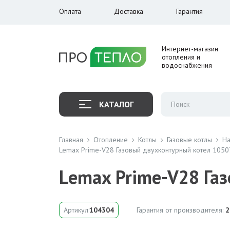
Оплата
Доставка
Гарантия
Интернет-магазин
отопления и
водоснабжения
КАТАЛОГ
Главная
Отопление
Котлы
Газовые котлы
На
Lemax Prime-V28 Газовый двухконтурный котел 105
Lemax Prime-V28 Га
Артикул:
104304
Гарантия от производителя:
2