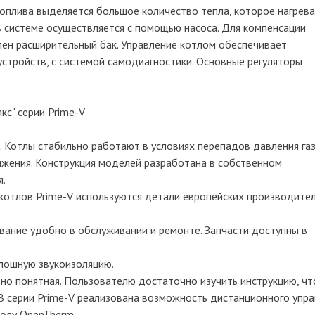
топлива выделяется большое количество тепла, которое нагрев
в системе осуществляется с помощью насоса. Для компенсации
ен расширительный бак. Управление котлом обеспечивает
стройств, с системой самодиагностики. Основные регуляторы
с" серии Prime-V
. Котлы стабильно работают в условиях перепадов давления газ
жения. Конструкция моделей разработана в собственном
я.
котлов Prime-V используются детали европейских производител
ание удобно в обслуживании и ремонте. Запчасти доступны в
плошную звукоизоляцию.
вно понятная. Пользователю достаточно изучить инструкцию, ч
В серии Prime-V реализована возможность дистанционного упр
колу OpenTherm.