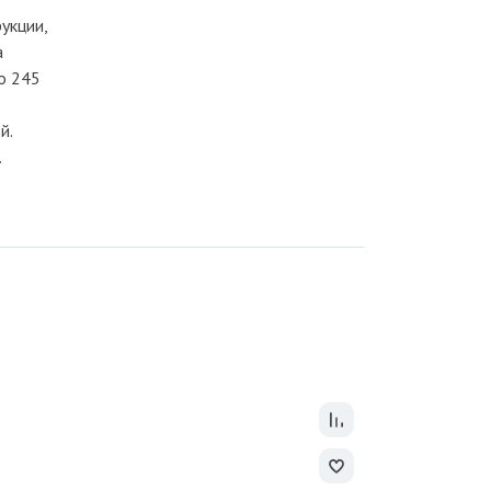
укции,
а
о 245
й.
.