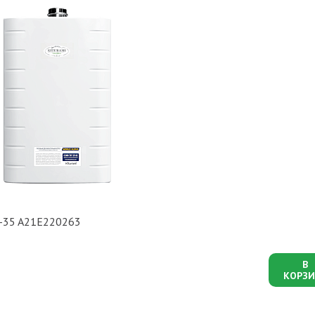
ha-35 A21E220263
В
КОРЗИ