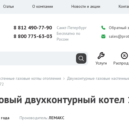
Статьи
О компании
Новости и акции
Конта
8 812 490-77-90
Санкт-Петербург
Обратный 
Бесплатно по
8 800 775-63-03
sales@prot
России
Услуги
Распрод
стенные газовые котлы отопления
Двухконтурные газовые настенные
072
зовый двухконтурный котел
 года
Производитель:
ЛЕМАКС