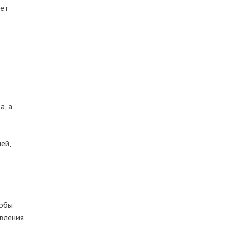
ает
а, а
ей,
тобы
авления