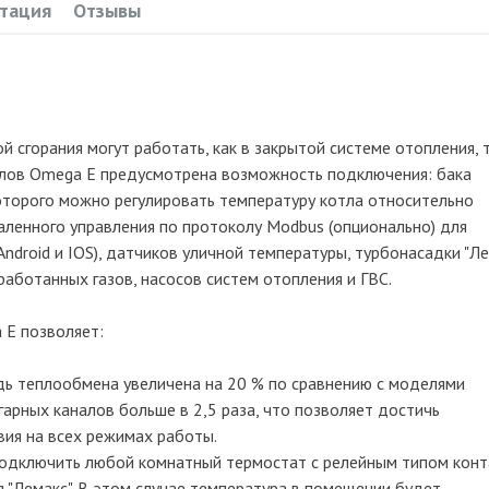
тация
Отзывы
 сгорания могут работать, как в закрытой системе отопления, т
тлов Omega E предусмотрена возможность подключения: бака
которого можно регулировать температуру котла относительно
аленного управления по протоколу Modbus (опционально) для
ndroid и IOS), датчиков уличной температуры, турбонасадки "Ле
аботанных газов, насосов систем отопления и ГВС.
 E позволяет:
дь теплообмена увеличена на 20 % по сравнению с моделями
арных каналов больше в 2,5 раза, что позволяет достичь
ия на всех режимах работы.
подключить любой комнатный термостат с релейным типом кон
я "Лемакс". В этом случае температура в помещении будет