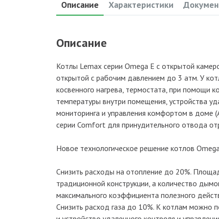
Описание
Характеристики
Докумен
Описание
Котлы Lemax серии Omega E с открытой камерой
открытой с рабочим давлением до 3 атм. У ко
косвенного нагрева, термостата, при помощи 
температуры внутри помещения, устройства уд
мониторинга и управления комфортом в доме (A
серии Comfort для принудительного отвода отр
Новое технологическое решение котлов Omega
Снизить расходы на отопление до 20%. Площа
традиционной конструкции, а количество дымог
максимального коэффициента полезного действ
Снизить расход газа до 10%. К котлам можно 
и устройство удаленного контроля и управлени