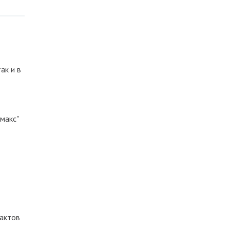
ак и в
макс"
тактов