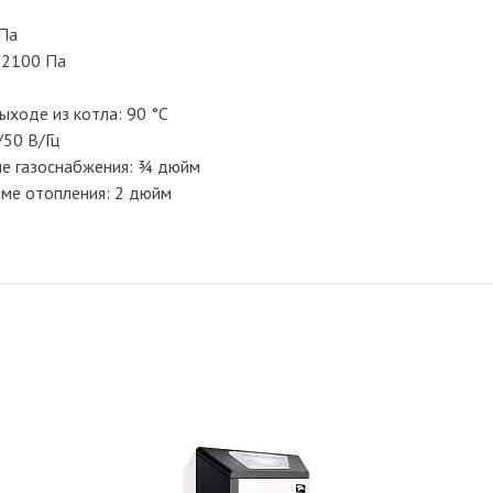
 Па
-2100 Па
ыходе из котла: 90 °C
50 В/Гц
ме газоснабжения: ¾ дюйм
еме отопления: 2 дюйм