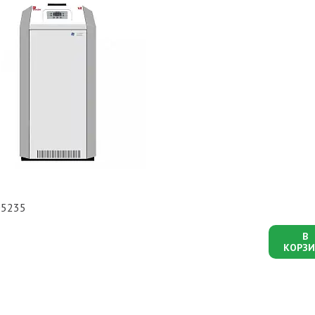
05235
В
КОРЗИ