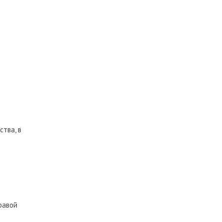
тва, в
равой