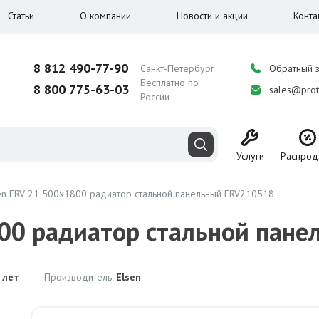
Статьи
О компании
Новости и акции
Конта
8 812 490-77-90
Санкт-Петербург
Обратный 
Бесплатно по
8 800 775-63-03
sales@prot
России
Услуги
Распрод
en ERV 21 500x1800 радиaтор стальной панельный ERV210518
800 радиaтор стальной пан
 лет
Производитель:
Elsen