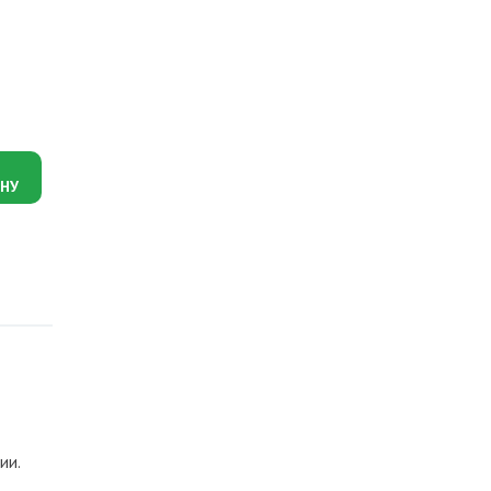
Артикул: 6638
KERMI FTV 22 0520 (500х2000) радиатор стальной F
24 554
руб.
НУ
ии.