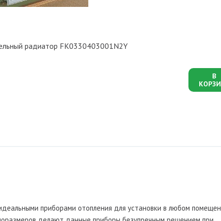
анельный радиатор FK0330403001N2Y
В
КОРЗИ
идеальными приборами отопления для установки в любом помещен
ипоразмеров делают данные приборы безупречным решением при