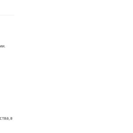
ии.
тва, в