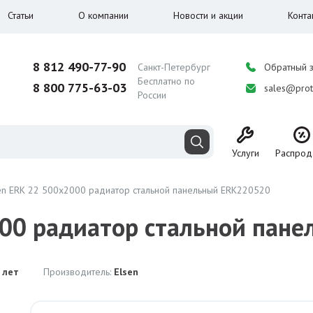
Статьи
О компании
Новости и акции
Конта
8 812 490-77-90
Санкт-Петербург
Обратный 
Бесплатно по
8 800 775-63-03
sales@prot
России
Услуги
Распрод
en ERK 22 500x2000 радиатор стальной панельный ERK220520
000 радиатор стальной пан
 лет
Производитель:
Elsen