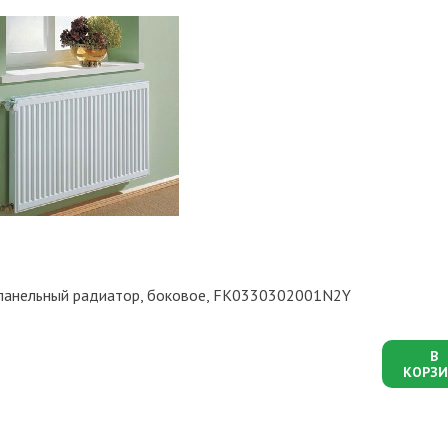
й панельный радиатор, боковое, FK0330302001N2Y
В
КОРЗИ