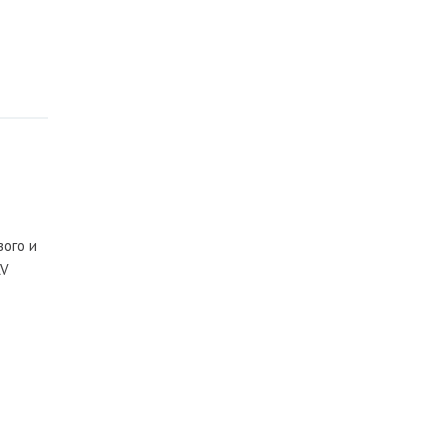
вого и
AV