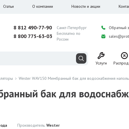
Статьи
О компании
Новости и акции
Конта
8 812 490-77-90
Санкт-Петербург
Обратный 
Бесплатно по
8 800 775-63-03
sales@prot
России
Услуги
Распрод
уляторы
Wester WAV150 Мембранный бак для водоснабжения наполь
ранный бак для водоснабж
года
Производитель:
Wester