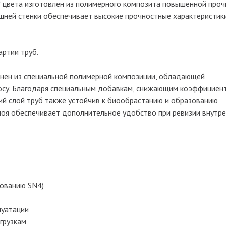
* цвета изготовлен из полимерного композита повышенной проч
шней стенки обеспечивает высокие прочностные характеристик
артии труб.
олнен из специальной полимерной композиции, обладающей
осу. Благодаря специальным добавкам, снижающим коэффициен
ий слой труб также устойчив к биообрастанию и образованию
слоя обеспечивает дополнительное удобство при ревизии внутр
сованию SN4)
луатации
грузкам