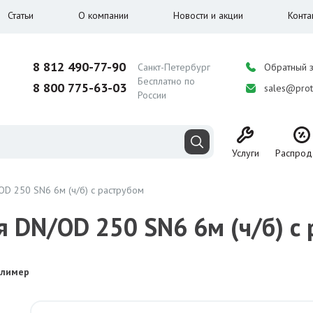
Статьи
О компании
Новости и акции
Конта
8 812 490-77-90
Санкт-Петербург
Обратный 
Бесплатно по
8 800 775-63-03
sales@prot
России
Услуги
Распрод
D 250 SN6 6м (ч/б) с раструбом
 DN/OD 250 SN6 6м (ч/б) с
олимер