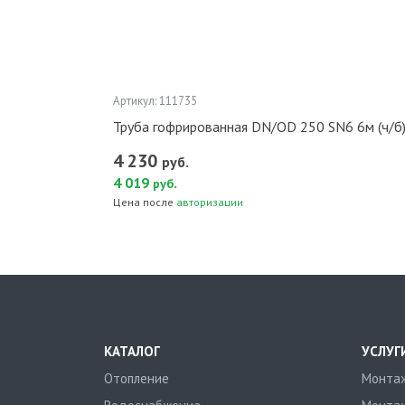
Артикул: 111735
Труба гофрированная DN/OD 250 SN6 6м (ч/б)
4 230
руб.
4 019
.
руб
Цена после
авторизации
КАТАЛОГ
УСЛУГ
Отопление
Монтаж