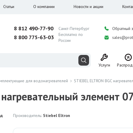
Статьи
О компании
Новости и акции
Конта
8 812 490-77-90
Санкт-Петербург
Обратный 
Бесплатно по
8 800 775-63-03
sales@prot
России
Услуги
Распрод
мплектующие для водонагревателей
STIEBEL ELTRON BGC нагревате
 нагревательный элемент 0
од
Производитель:
Stiebel Eltron