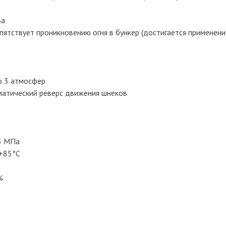
ва
пятствует проникновению огня в бункер (достигается применен
о 3 атмосфер
матический реверс движения шнеков
,3 МПа
 +85°С
%