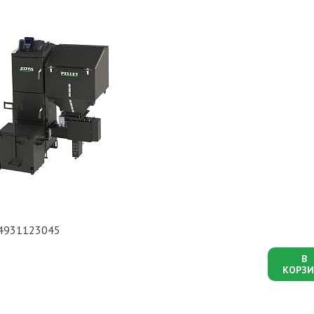
PL4931123045
В
КОРЗИ