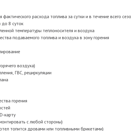
 фактического расхода топлива за сутки и в течение всего сез
 до 8 суток
ленной температуры теплоносителя и воздуха
ества подаваемого топлива и воздуха в зону горения
лирование
орячего воздуха)
ления, ГВС, рециркуляции
пана
ества горения
остей
D-карту
монтировать с любой стороны)
отел топится дровами или топливными брикетами)