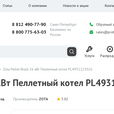
Статьи
О компании
Новости и акции
Конта
8 812 490-77-90
Санкт-Петербург
Обратный 
Бесплатно по
8 800 775-63-03
sales@prot
России
Услуги
Распрод
Zota Pellet Black 26 кВт Пеллетный котел PL4931123026
6 кВт Пеллетный котел PL49
год
Производитель:
ZOTA
3.02