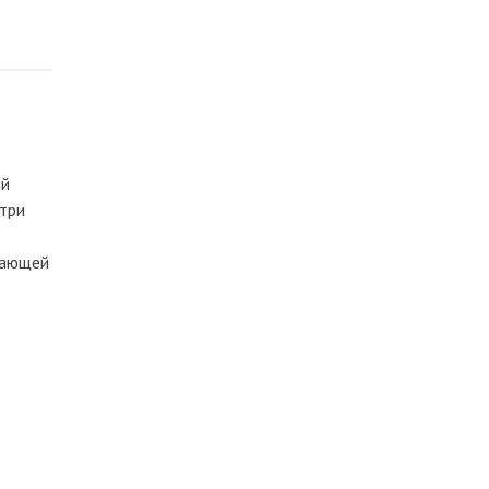
ий
 три
тающей