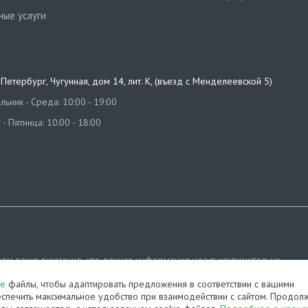
ные услуги
т-Петербург
,
Чугунная, дом 14, лит. К, (въезд с Менделеевской 5)
ьник - Среда: 10:00 - 19:00
 - Пятница: 10:00 - 18:00
ем ваше внимание, что данная информация носит исключительно
ционный характер и ни при каких условиях не является публичной офе
ie
файлы, чтобы адаптировать предложения в соответствии с вашими
яемой положениями Статьи 437 (2) Гражданского кодекса РФ.
спечить максимальное удобство при взаимодействии с сайтом. Продол