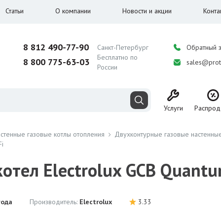
Статьи
О компании
Новости и акции
Конта
8 812 490-77-90
Санкт-Петербург
Обратный 
Бесплатно по
8 800 775-63-03
sales@prot
России
Услуги
Распрод
стенные газовые котлы отопления
Двухконтурные газовые настенные
Fi
отел Electrolux GCB Quantu
года
Производитель:
Electrolux
3.33