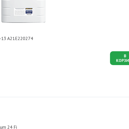
ha-13 A21E220274
В
КОРЗИ
um 24 Fi