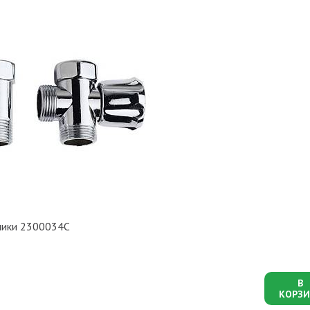
хники 2300034C
В
КОРЗИ