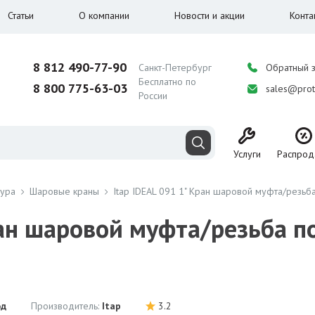
Статьи
О компании
Новости и акции
Конта
8 812 490-77-90
Санкт-Петербург
Обратный 
Бесплатно по
8 800 775-63-03
sales@prot
России
Услуги
Распрод
тура
Шаровые краны
Itap IDEAL 091 1" Кран шаровой муфта/резь
Кран шаровой муфта/резьба 
од
Производитель:
Itap
3.2