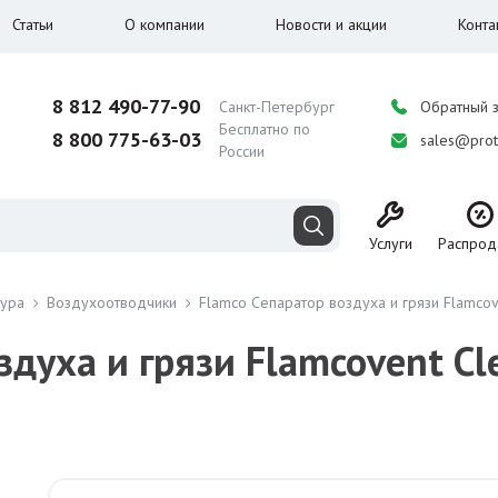
Статьи
О компании
Новости и акции
Конта
8 812 490-77-90
Санкт-Петербург
Обратный 
Бесплатно по
8 800 775-63-03
sales@prot
России
Услуги
Распрод
тура
Воздухоотводчики
Flamco Сепаратор воздуха и грязи Flamcove
здуха и грязи Flamcovent Cl