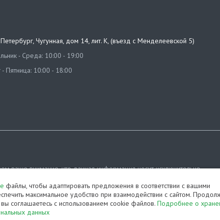
т-Петербург
,
Чугунная, дом 14, лит. К, (въезд с Менделеевской 5)
ьник - Среда: 10:00 - 19:00
 - Пятница: 10:00 - 18:00
ем ваше внимание, что данная информация носит исключительно
ционный характер и ни при каких условиях не является публичной офе
ie
файлы, чтобы адаптировать предложения в соответствии с вашими
яемой положениями Статьи 437 (2) Гражданского кодекса РФ.
спечить максимальное удобство при взаимодействии с сайтом. Продол
, вы соглашаетесь с использованием cookie файлов.
Подробнее о хране
ка конфиденциальности
Карта сайта
ональных данных