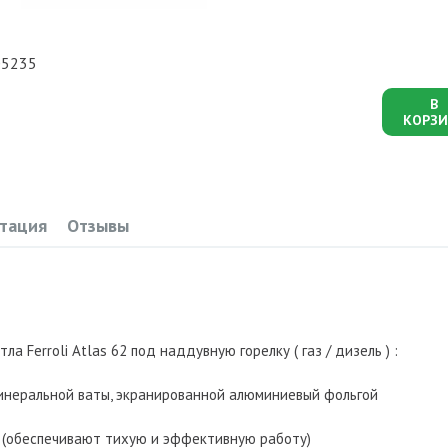
05235
В
КОРЗИ
тация
Отзывы
а Ferroli Atlas 62 под наддувную горелку ( газ / дизель ) :
минеральной ваты, экранированной алюминиевый фольгой
в (обеспечивают тихую и эффективную работу)