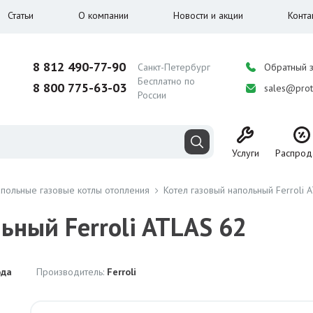
Статьи
О компании
Новости и акции
Конта
8 812 490-77-90
Санкт-Петербург
Обратный 
Бесплатно по
8 800 775-63-03
sales@prot
России
Услуги
Распрод
польные газовые котлы отопления
Котел газовый напольный Ferroli 
ьный Ferroli ATLAS 62
ода
Производитель:
Ferroli