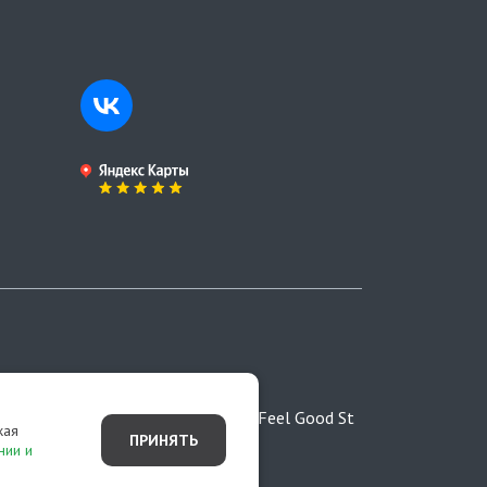
ртой,
Разработано студией Feel Good St
жая
ПРИНЯТЬ
нии и