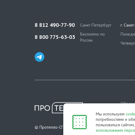
8 812 490-77-90
Санкт-Петербург
г. Санк
Бесплатно по
Понедел
8 800 775-63-03
России
Четверг
Обраща
информа
Мы используем
cook
определ
потребностями и обе
пользоваться сайтом
Полити
© Протепло-СПб, 2011-2026
использовании перс