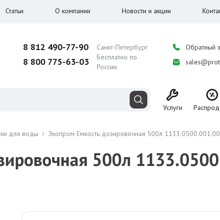
Статьи
О компании
Новости и акции
Конта
8 812 490-77-90
Санкт-Петербург
Обратный 
Бесплатно по
8 800 775-63-03
sales@prot
России
Услуги
Распрод
аки для воды
Экопром Емкость дозировочная 500л 1133.0500.001.0
зировочная 500л 1133.0500