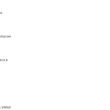
ми
рпусом
хся в
а улице