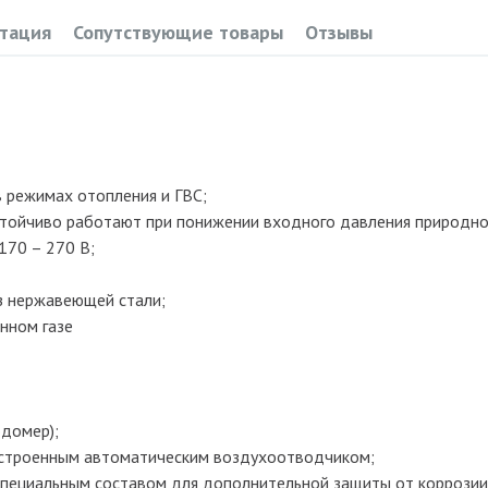
тация
Сопутствующие товары
Отзывы
 режимах отопления и ГВС;
стойчиво работают при понижении входного давления природно
170 – 270 В;
из нержавеющей стали;
нном газе
одомер);
встроенным автоматическим воздухоотводчиком;
пециальным составом для дополнительной защиты от коррозии