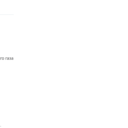
го газа
;