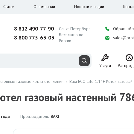
Статьи
О компании
Новости и акции
Конта
8 812 490-77-90
Санкт-Петербург
Обратный 
Бесплатно по
8 800 775-63-03
sales@prot
России
Услуги
Распрод
стенные газовые котлы отопления
Baxi ECO Life 1.14F Котел газовы
 Котел газовый настенный 7
 года
Производитель:
BAXI