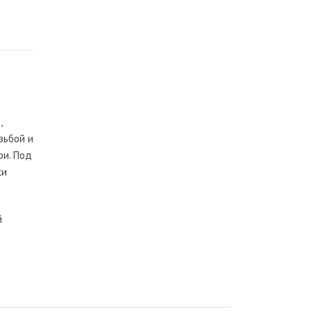
,
зьбой и
ри. Под
ки
й