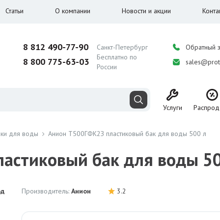
Статьи
О компании
Новости и акции
Конта
8 812 490-77-90
Санкт-Петербург
Обратный 
Бесплатно по
8 800 775-63-03
sales@prot
России
Услуги
Распрод
аки для воды
Анион Т500ГФК2З пластиковый бак для воды 500 л
астиковый бак для воды 50
од
Производитель:
Анион
3.2