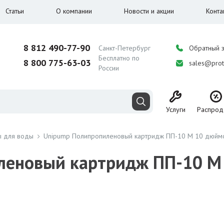
Статьи
О компании
Новости и акции
Конта
8 812 490-77-90
Санкт-Петербург
Обратный 
Бесплатно по
8 800 775-63-03
sales@prot
России
Услуги
Распрод
ы для воды
Unipump Полипропиленовый картридж ПП-10 М 10 дюймов
еновый картридж ПП-10 М 