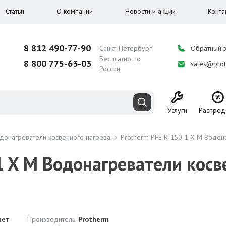
Статьи
О компании
Новости и акции
Конта
8 812 490-77-90
Санкт-Петербург
Обратный 
Бесплатно по
8 800 775-63-03
sales@prot
России
Услуги
Распрод
донагреватели косвенного нагрева
Protherm PFE R 150 1 X M Водон
1 X M Водонагреватели косв
лет
Производитель:
Protherm