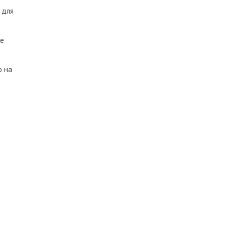
 для
же
о на