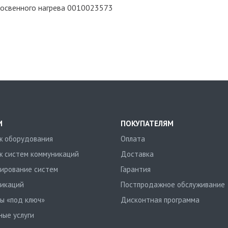
косвенного нагрева 0010023573
И
ПОКУПАТЕЛЯМ
 оборудования
Оплата
 систем коммуникаций
Доставка
ирование систем
Гарантия
икаций
Постпродажное обслуживание
ы «под ключ»
Дисконтная программа
ные услуги