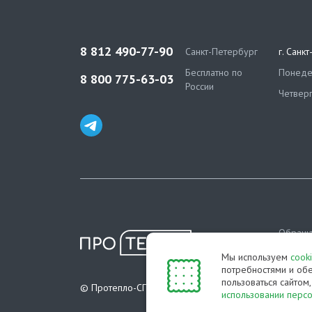
8 812 490-77-90
Санкт-Петербург
г. Санк
Бесплатно по
Понедел
8 800 775-63-03
России
Четверг
Обраща
информа
Мы используем
cook
определ
потребностями и обе
пользоваться сайтом
Полити
© Протепло-СПб, 2011-2026
использовании перс