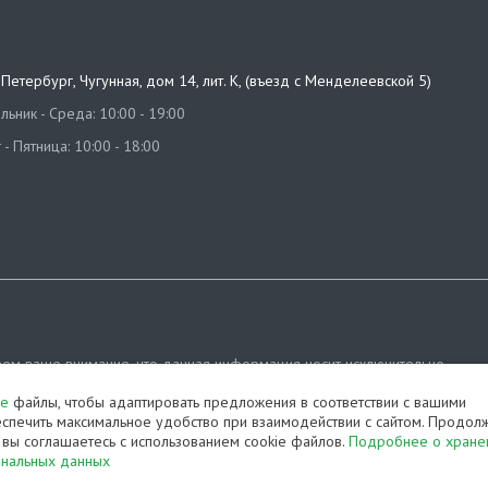
т-Петербург
,
Чугунная, дом 14, лит. К, (въезд с Менделеевской 5)
ьник - Среда: 10:00 - 19:00
 - Пятница: 10:00 - 18:00
ем ваше внимание, что данная информация носит исключительно
ционный характер и ни при каких условиях не является публичной офе
ie
файлы, чтобы адаптировать предложения в соответствии с вашими
яемой положениями Статьи 437 (2) Гражданского кодекса РФ.
спечить максимальное удобство при взаимодействии с сайтом. Продол
, вы соглашаетесь с использованием cookie файлов.
Подробнее о хране
ка конфиденциальности
Карта сайта
ональных данных