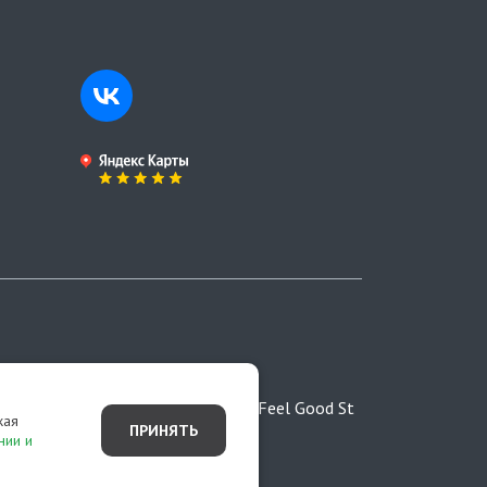
ртой,
Разработано студией Feel Good St
жая
ПРИНЯТЬ
нии и