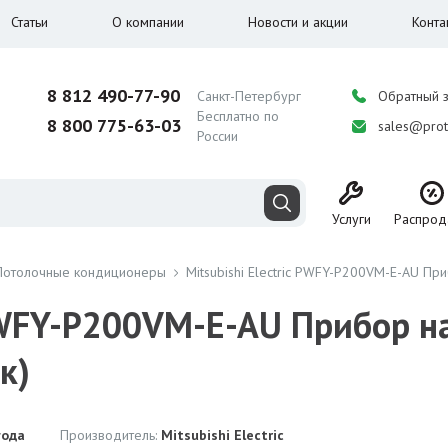
Статьи
О компании
Новости и акции
Конта
8 812 490-77-90
Санкт-Петербург
Обратный 
Бесплатно по
8 800 775-63-03
sales@prot
России
Услуги
Распрод
Потолочные кондиционеры
Mitsubishi Electric PWFY-P200VM-E-AU П
 PWFY-P200VM-E-AU Прибор н
к)
года
Производитель:
Mitsubishi Electric