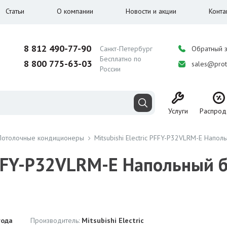
Статьи
О компании
Новости и акции
Конта
8 812 490-77-90
Санкт-Петербург
Обратный 
Бесплатно по
8 800 775-63-03
sales@prot
России
Услуги
Распрод
Потолочные кондиционеры
Mitsubishi Electric PFFY-P32VLRM-E Напол
 PFFY-P32VLRM-E Напольный 
года
Производитель:
Mitsubishi Electric