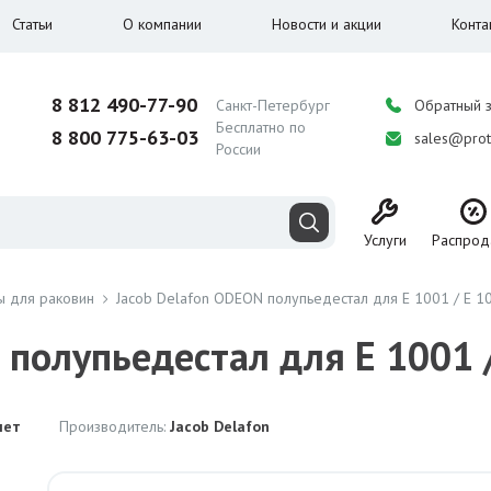
Статьи
О компании
Новости и акции
Конта
8 812 490-77-90
Санкт-Петербург
Обратный 
Бесплатно по
8 800 775-63-03
sales@prot
России
Услуги
Распрод
ы для раковин
Jacob Delafon ODEON полупьедестал для Е 1001 / Е 1
 полупьедестал для Е 1001 
лет
Производитель:
Jacob Delafon