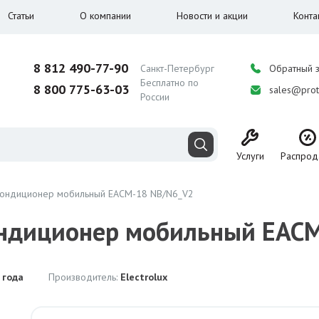
Статьи
О компании
Новости и акции
Конта
8 812 490-77-90
Санкт-Петербург
Обратный 
Бесплатно по
8 800 775-63-03
sales@prot
России
Услуги
Распрод
 Кондиционер мобильный EACM-18 NB/N6_V2
Кондиционер мобильный EAC
 года
Производитель:
Electrolux