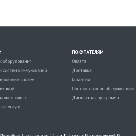
И
ПОКУПАТЕЛЯМ
 оборудования
Оплата
 систем коммуникаций
Доставка
ирование систем
Гарантия
икаций
Постпродажное обслуживание
ы «под ключ»
Дисконтная программа
ные услуги
т-Петербург
,
Чугунная, дом 14, лит. К, (въезд с Менделеевской 5)