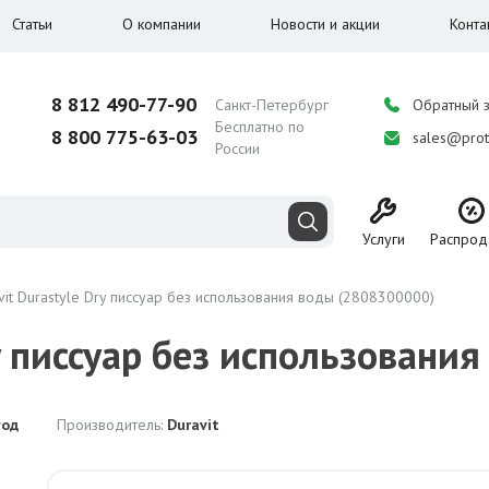
Статьи
О компании
Новости и акции
Конта
8 812 490-77-90
Санкт-Петербург
Обратный 
Бесплатно по
8 800 775-63-03
sales@prot
России
Услуги
Распрод
vit Durastyle Dry писсуар без использования воды (2808300000)
ry писсуар без использовани
год
Производитель:
Duravit