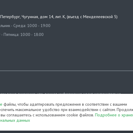
т-Петербург
,
Чугунная, дом 14, лит. К, (въезд с Менделеевской 5)
ьник - Среда: 10:00 - 19:00
 - Пятница: 10:00 - 18:00
ем ваше внимание, что данная информация носит исключительно
ционный характер и ни при каких условиях не является публичной офе
ie
файлы, чтобы адаптировать предложения в соответствии с вашими
яемой положениями Статьи 437 (2) Гражданского кодекса РФ.
спечить максимальное удобство при взаимодействии с сайтом. Продол
, вы соглашаетесь с использованием cookie файлов.
Подробнее о хране
ка конфиденциальности
Карта сайта
ональных данных