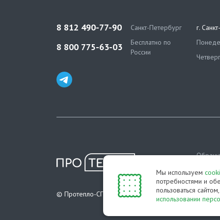
8 812 490-77-90
Санкт-Петербург
г. Санк
Бесплатно по
Понедел
8 800 775-63-03
России
Четверг
Обраща
информа
Мы используем
cook
определ
потребностями и обе
пользоваться сайтом
Полити
© Протепло-СПб, 2011-2026
использовании перс