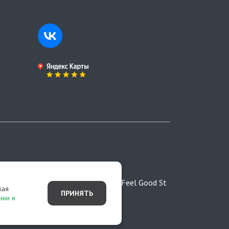
ртой,
Разработано студией Feel Good St
жая
ПРИНЯТЬ
нии и