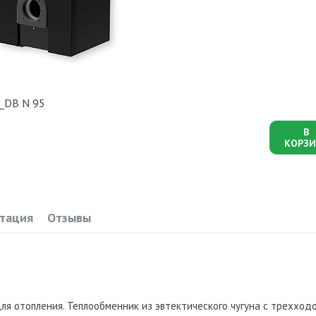
L_DB N 95
В
КОРЗИ
тация
Отзывы
для отопления. Теплообменник из эвтектического чугуна с трехход