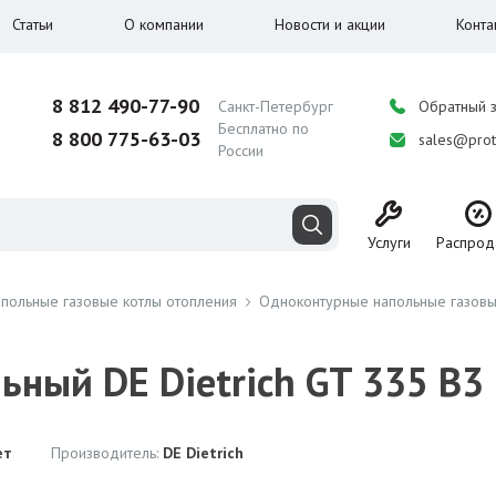
Статьи
О компании
Новости и акции
Конта
8 812 490-77-90
Санкт-Петербург
Обратный 
Бесплатно по
8 800 775-63-03
sales@prot
России
Услуги
Распрод
польные газовые котлы отопления
Одноконтурные напольные газовы
ьный DE Dietrich GT 335 B3
ет
Производитель:
DE Dietrich