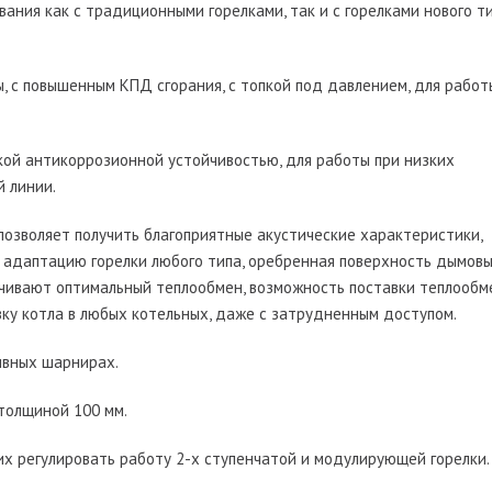
ания как с традиционными горелками, так и с горелками нового ти
, с повышенным КПД сгорания, с топкой под давлением, для работ
окой антикоррозионной устойчивостью, для работы при низких
 линии.
позволяет получить благоприятные акустические характеристики,
 адаптацию горелки любого типа, оребренная поверхность дымов
ечивают оптимальный теплообмен, возможность поставки теплообм
ку котла в любых котельных, даже с затрудненным доступом.
ивных шарнирах.
 толщиной 100 мм.
их регулировать работу 2-х ступенчатой и модулирующей горелки.