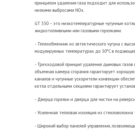
принципом удаления газа подходит для иcпользов
низкими выбросами NOx.
GT 330 – это низкотемпературные чугунные котлы
жидкотопливными или газовыми горелками.
- Теплообменник из эвтектического чугуна с выс
модулируемых температурах до 30°C в подающей
- Трехходовой принцип удаления дымовых газов 
объемная камера сгорания гарантирует хорошую
каналов и чугунные ускорители конвекции обесп
котла отдельными секциями гарантирует установ
- Дверца горелки и дверца для чистки на реверс
- Усиленная тепловая изоляция из стекловолокна
- Широкий выбор панелей управления, позволяющ