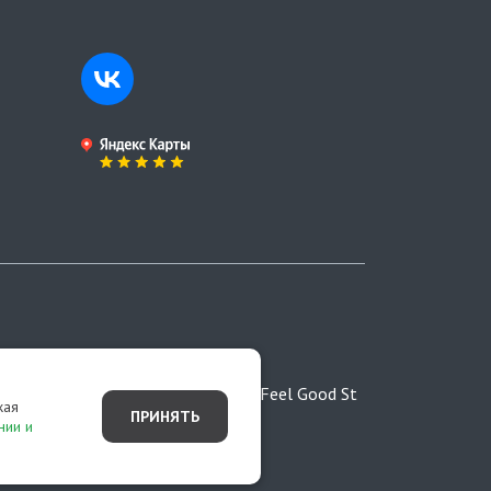
ртой,
Разработано студией Feel Good St
жая
ПРИНЯТЬ
нии и