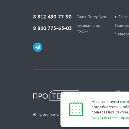
8 812 490-77-90
Санкт-Петербург
г. Санк
Бесплатно по
Понедел
8 800 775-63-03
России
Четверг
Обраща
информа
Мы используем
cook
определ
потребностями и обе
пользоваться сайтом
Полити
© Протепло-СПб, 2011-2026
использовании перс