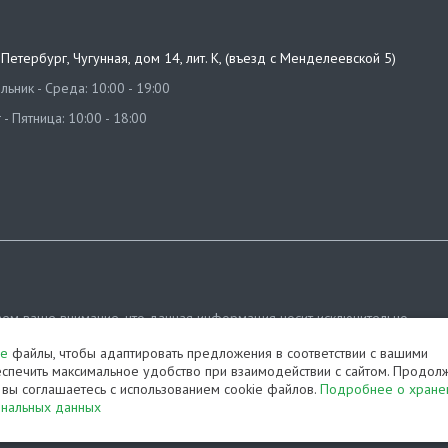
т-Петербург
,
Чугунная, дом 14, лит. К, (въезд с Менделеевской 5)
ьник - Среда: 10:00 - 19:00
 - Пятница: 10:00 - 18:00
ем ваше внимание, что данная информация носит исключительно
ционный характер и ни при каких условиях не является публичной офе
ie
файлы, чтобы адаптировать предложения в соответствии с вашими
яемой положениями Статьи 437 (2) Гражданского кодекса РФ.
спечить максимальное удобство при взаимодействии с сайтом. Продол
, вы соглашаетесь с использованием cookie файлов.
Подробнее о хране
ка конфиденциальности
Карта сайта
ональных данных