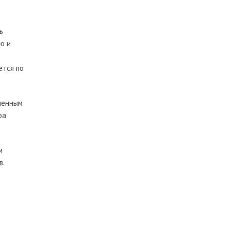
ь
ю и
ется по
вленным
ра
м
в.