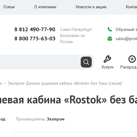
Статьи
О компании
Новости и акции
Конта
8 812 490-77-90
Санкт-Петербург
Обратный 
Бесплатно по
8 800 775-63-03
sales@prot
России
Услуги
Распрод
и
Экопром Дачная душевая кабина «Rostok» без бака (серая)
вая кабина «Rostok» без ба
год
Производитель:
Экопром