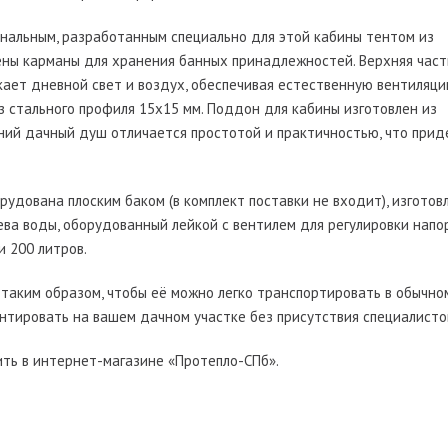
нальным, разработанным специально для этой кабины тентом из
ены карманы для хранения банных принадлежностей. Верхняя част
кает дневной свет и воздух, обеспечивая естественную вентиляци
з стального профиля 15х15 мм. Поддон для кабины изготовлен из
тний дачный душ отличается простотой и практичностью, что прид
удована плоским баком (в комплект поставки не входит), изгото
рева воды, оборудованный лейкой с вентилем для регулировки напо
и 200 литров.
 таким образом, чтобы её можно легко транспортировать в обычно
онтировать на вашем дачном участке без присутствия специалисто
ть в интернет-магазине «Протепло-СПб».