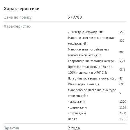
Характеристики
Цена по прайсу
379780
Характеристики
Диаметр дымохода, мм
350
Максимальная полезная тепловая
822
мощность, кВт
Максимальная потребляемая
880
тепловая мощность, кВт
Сопротивление топочной камеры
3,21
Производительность (КПД) при
93,4
100% мощности и t=70°С, %
Потери напора воды в котле, мбар
47
Объем воды в котле, л
690
Макс. рабочее давление в контуре
5
отопления, бар
- высота, мм
1220
- ширина, мм
1165
- глубина, мм
2350
Вес, кг
1359
Гарантия
2 года