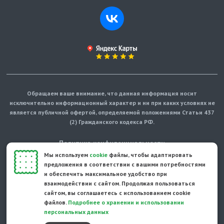
Обращаем ваше внимание, что данная информация носит
исключительно информационный характер и ни при каких условиях не
является публичной офертой, определяемой положениями Статьи 437
(2) Гражданского кодекса РФ.
Политика конфиденциальности
Мы используем
cookie
файлы, чтобы адаптировать
Карта сайта
предложения в соответствии с вашими потребностями
и обеспечить максимальное удобство при
© Протепло-СПб, 2011-2026
взаимодействии с сайтом. Продолжая пользоваться
сайтом, вы соглашаетесь с использованием cookie
Разработано студией Feel Good St
файлов.
Подробнее о хранении и использовании
персональных данных