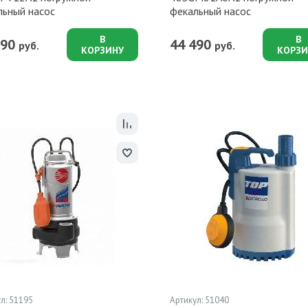
льный насос
фекальный насос
В
В
590
44 490
руб.
руб.
КОРЗИНУ
КОРЗИ
л: 51195
Артикул: 51040