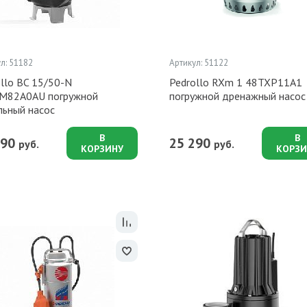
л: 51182
Артикул: 51122
llo BC 15/50-N
Pedrollo RXm 1 48TXP11A1
M82A0AU погружной
погружной дренажный насос
льный насос
В
В
190
25 290
руб.
руб.
КОРЗИНУ
КОРЗИ