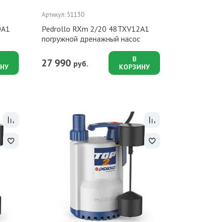
Артикул: 51130
0A1
Pedrollo RXm 2/20 48TXV12A1
погружной дренажный насос
В
27 990
руб.
НУ
КОРЗИНУ