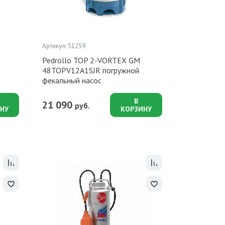
Артикул: 51259
Pedrollo TOP 2-VORTEX GM
48TOPV12A1SJR погружной
фекальный насос
В
21 090
руб.
НУ
КОРЗИНУ