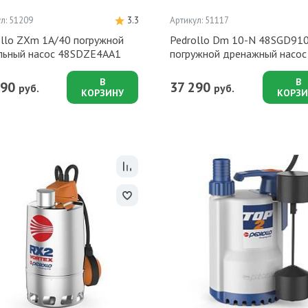
л: 51209
3.3
Артикул: 51117
ollo ZXm 1A/40 погружной
Pedrollo Dm 10-N 48SGD91
льный насос 48SDZE4AA1
погружной дренажный насос
В
В
590
37 290
руб.
руб.
КОРЗИНУ
КОРЗИ