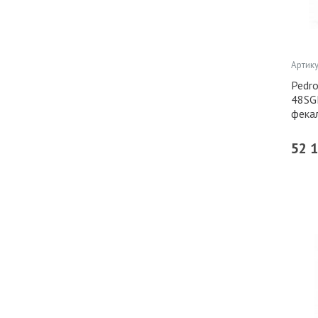
Артику
Pedro
48SG
фека
52 