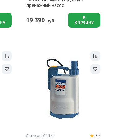
дренажный насос
В
19 390
руб.
НУ
КОРЗИНУ
Артикул: 51114
2.8