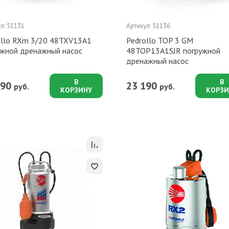
л: 51131
Артикул: 51136
ollo RXm 3/20 48TXV13A1
Pedrollo TOP 3 GM
ужной дренажный насос
48TOP13A1SJR погружной
дренажный насос
В
В
990
23 190
руб.
руб.
КОРЗИНУ
КОРЗИ