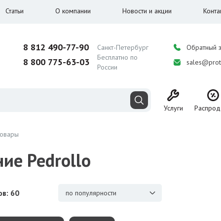
Статьи
О компании
Новости и акции
Конта
8 812 490-77-90
Санкт-Петербург
Обратный 
Бесплатно по
8 800 775-63-03
sales@prot
России
Услуги
Распрод
товары
ие Pedrollo
в: 60
по популярности