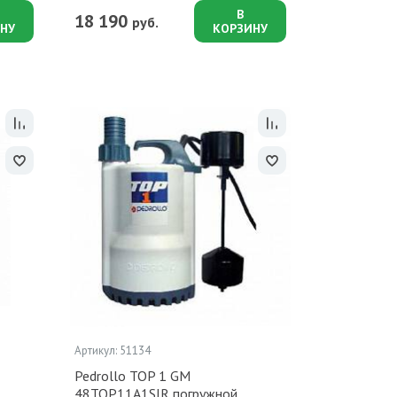
В
18 190
руб.
НУ
КОРЗИНУ
Артикул: 51134
Pedrollo TOP 1 GM
48TOP11A1SJR погружной