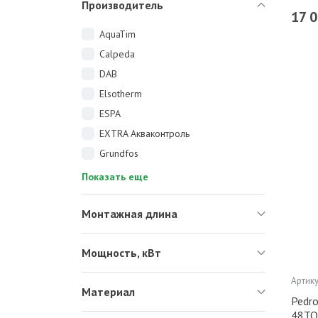
Производитель
17 
AquaTim
Calpeda
DAB
Elsotherm
ESPA
EXTRA Акваконтроль
Grundfos
Показать еще
Монтажная длина
Мощность, кВт
Артику
Материал
Pedr
48TO