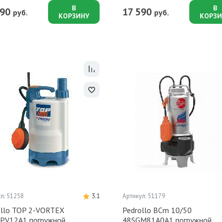
В
В
090
17 590
руб.
руб.
КОРЗИНУ
КОРЗИ
л: 51258
3.1
Артикул: 51179
ollo TOP 2-VORTEX
Pedrollo BCm 10/50
PV12A1 погружной
48SGM81A0A1 погружной