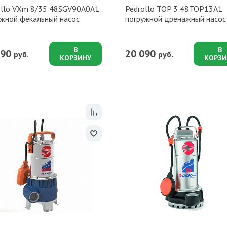
ollo VXm 8/35 48SGV90A0A1
Pedrollo TOP 3 48TOP13A1
ужной фекальный насос
погружной дренажный насос
В
В
990
20 090
руб.
руб.
КОРЗИНУ
КОРЗИ