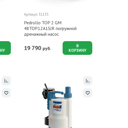
Артикул: 51135
Pedrollo TOP 2 GM
48TOP12A1SJR погружной
дренажный насос
В
19 790
руб.
НУ
КОРЗИНУ