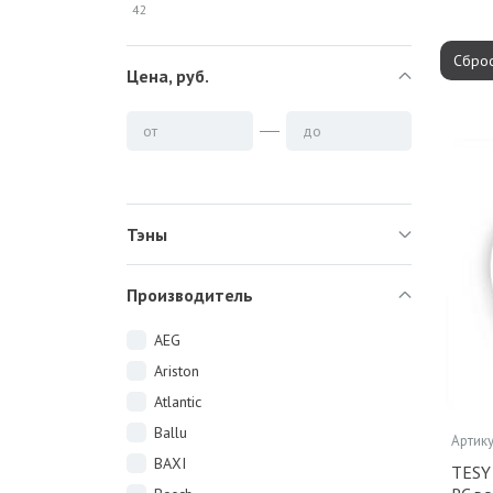
42
Сброс
Цена, руб.
от
до
Тэны
Производитель
AEG
Ariston
Atlantic
Ballu
Артику
BAXI
TESY