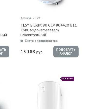
Артикул: 75395
TESY BiLight 80 GCV 804420 B11
TSRC водонагреватель
ьный
накопительный
Снято с производства
АТЬ
ПОДОБРАТЬ
13 188
руб.
ОГ
АНАЛОГ