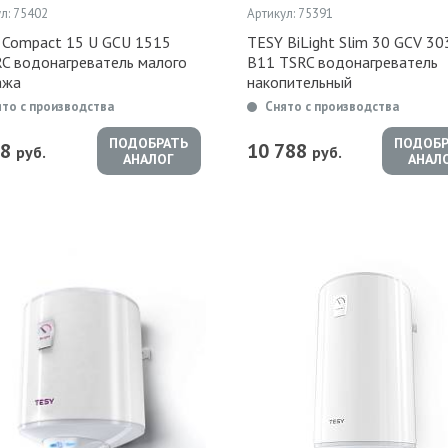
л: 75402
Артикул: 75391
 Compact 15 U GCU 1515
TESY BiLight Slim 30 GCV 3
RC водонагреватель малого
B11 TSRC водонагреватель
ажа
накопительный
ято с производства
Снято с производства
ПОДОБРАТЬ
ПОДОБР
08
10 788
руб.
руб.
АНАЛОГ
АНАЛ