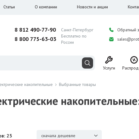
Статьи
О компании
Новости и акции
Конта
8 812 490-77-90
Санкт-Петербург
Обратный 
Бесплатно по
8 800 775-63-03
sales@prot
России
Услуги
Распрод
ектрические накопительные
Выбранные товары
ектрические накопительные
в: 25
сначала дешевле