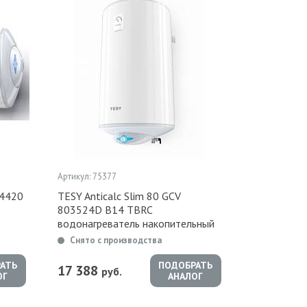
Артикул: 75377
04420
TESY Anticalc Slim 80 GCV
803524D B14 TBRC
водонагреватель накопительный
Снято с производства
АТЬ
ПОДОБРАТЬ
17 388
руб.
ОГ
АНАЛОГ