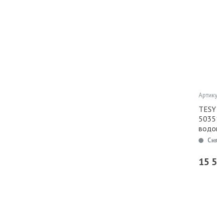
Артику
TESY 
5035
водо
Сн
15 