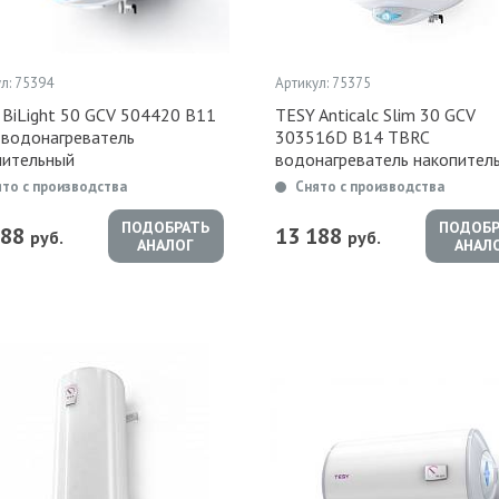
л: 75394
Артикул: 75375
 BiLight 50 GCV 504420 B11
TESY Anticalc Slim 30 GCV
 водонагреватель
303516D B14 TBRC
пительный
водонагреватель накопител
ято с производства
Снято с производства
ПОДОБРАТЬ
ПОДОБР
988
13 188
руб.
руб.
АНАЛОГ
АНАЛ