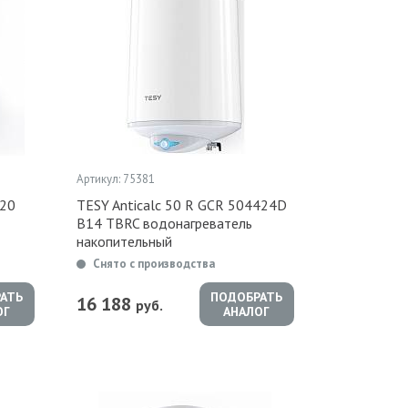
Артикул: 75381
420
TESY Anticalc 50 R GCR 504424D
B14 TBRC водонагреватель
накопительный
Снято с производства
АТЬ
ПОДОБРАТЬ
16 188
руб.
ОГ
АНАЛОГ