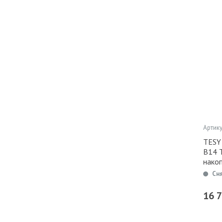
Артику
TESY
B14 
нако
Сн
16 