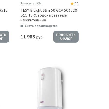
Артикул: 75392
3.1
03512
TESY BiLight Slim 50 GCV 503520
B11 TSRC водонагреватель
накопительный
Снято с производства
АТЬ
ПОДОБРАТЬ
11 988
руб.
ОГ
АНАЛОГ