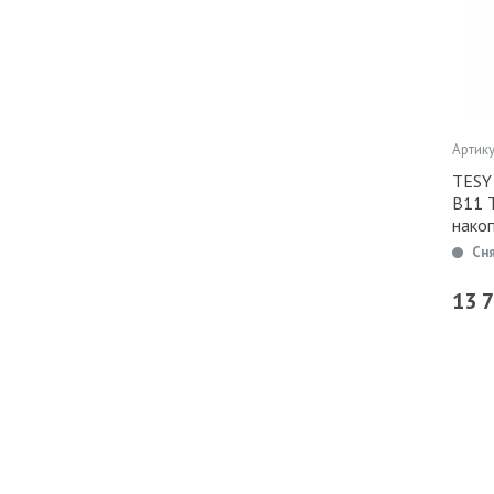
Артику
TESY 
B11 
нако
Сн
13 