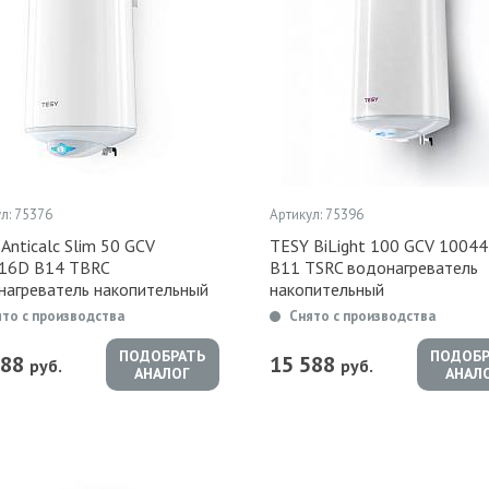
л: 75376
Артикул: 75396
Anticalc Slim 50 GCV
TESY BiLight 100 GCV 1004
16D B14 TBRC
B11 TSRC водонагреватель
нагреватель накопительный
накопительный
ято с производства
Снято с производства
ПОДОБРАТЬ
ПОДОБР
588
15 588
руб.
руб.
АНАЛОГ
АНАЛ