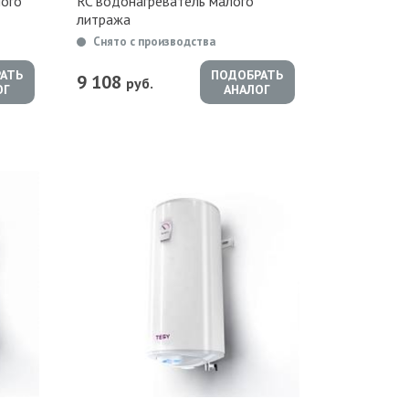
лого
RC водонагреватель малого
литража
Снято с производства
АТЬ
ПОДОБРАТЬ
9 108
руб.
ОГ
АНАЛОГ