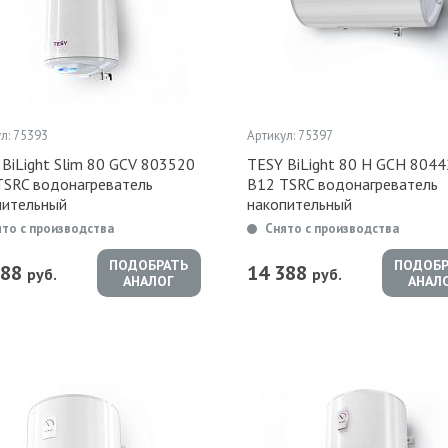
л: 75393
Артикул: 75397
BiLight Slim 80 GCV 803520
TESY BiLight 80 H GCH 804
TSRC водонагреватель
B12 TSRC водонагреватель
пительный
накопительный
ято с производства
Снято с производства
ПОДОБРАТЬ
ПОДОБР
788
14 388
руб.
руб.
АНАЛОГ
АНАЛ