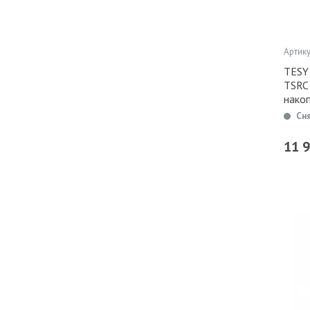
Артику
TESY
TSRC
нако
Сн
11 