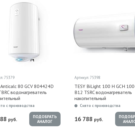
л: 75379
Артикул: 75398
 Anticalc 80 GCV 804424D
TESY BiLight 100 H GCH 10
TBRC водонагреватель
B12 TSRC водонагреватель
пительный
накопительный
ято с производства
Снято с производства
ПОДОБРАТЬ
ПОДОБР
788
16 788
руб.
руб.
АНАЛОГ
АНАЛ