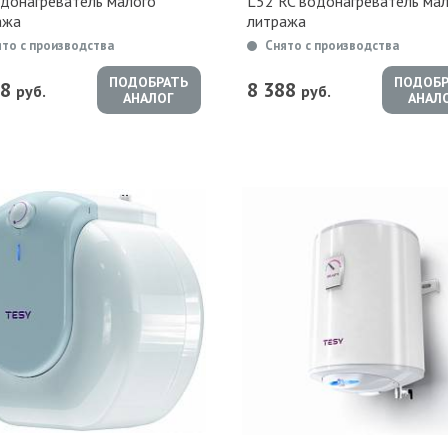
одонагреватель малого
L52 RC водонагреватель ма
ажа
литража
ято с производства
Снято с производства
ПОДОБРАТЬ
ПОДОБР
88
8 388
руб.
руб.
АНАЛОГ
АНАЛ