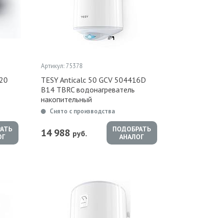
Артикул: 75378
420
TESY Anticalc 50 GCV 504416D
B14 TBRC водонагреватель
накопительный
Снято с производства
АТЬ
ПОДОБРАТЬ
14 988
руб.
ОГ
АНАЛОГ