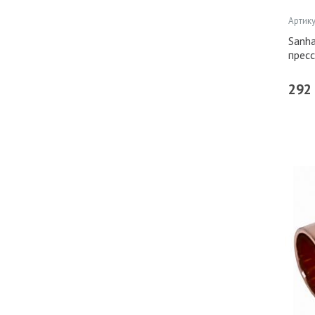
Артику
Sanha
прес
292