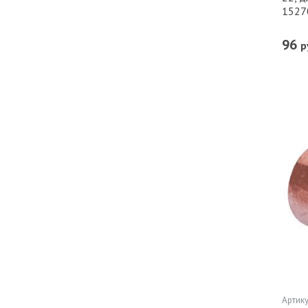
1527
96
р
Артику