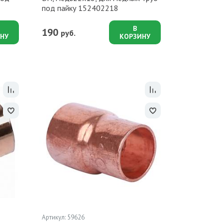
под пайку 152402218
В
190
руб.
НУ
КОРЗИНУ
Артикул: 59626