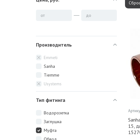
Сброс
от
до
Производитель
Emmeti
Sanha
Tiemme
Usystems
Тип фитинга
Артику
Водорозетка
Sanh
Заглушка
15, д
Муфта
1527
Обвод