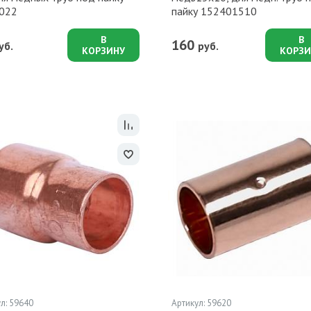
022
пайку 152401510
В
В
160
уб.
руб.
КОРЗИНУ
КОРЗИ
л: 59640
Артикул: 59620