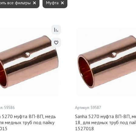
ить все фильтры
Муфта
л: 59586
Артикул: 59587
a 5270 муфта ВП-ВП, медь
Sanha 5270 муфта ВП-ВП, м
ля медных труб под пайку
18, для медных труб под па
015
1527018