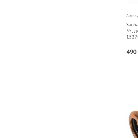
Артику
Sanh
35, д
1527
490