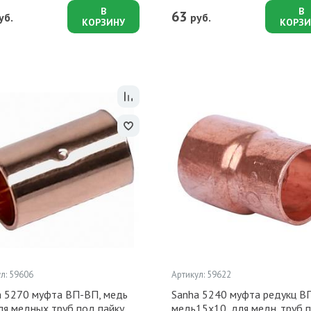
В
В
63
уб.
руб.
КОРЗИНУ
КОРЗИ
л: 59606
Артикул: 59622
a 5270 муфта ВП-ВП, медь
Sanha 5240 муфта редукц ВП
ля медных труб под пайку
медь15x10, для медн. труб 