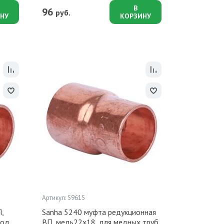
В
96
руб.
НУ
КОРЗИНУ
Артикул: 59615
,
Sanha 5240 муфта редукционная
под
ВП, медь22x18, для медных труб