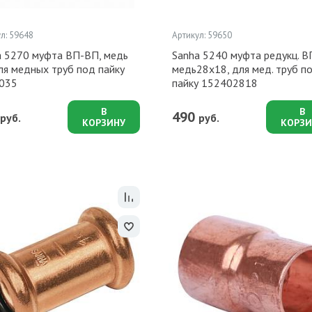
л: 59648
Артикул: 59650
a 5270 муфта ВП-ВП, медь
Sanha 5240 муфта редукц. В
ля медных труб под пайку
медь28x18, для мед. труб п
035
пайку 152402818
В
В
490
руб.
руб.
КОРЗИНУ
КОРЗИ