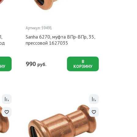
Артикул: 59491
,
Sanha 6270, муфта ВПр-ВПр, 35,
под
прессовой 1627035
В
990
руб.
НУ
КОРЗИНУ