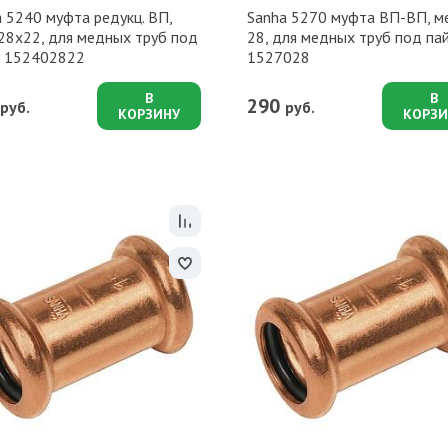
 5240 муфта редукц. ВП,
Sanha 5270 муфта ВП-ВП, м
28x22, для медных труб под
28, для медных труб под па
у 152402822
1527028
В
В
290
руб.
руб.
КОРЗИНУ
КОРЗИ