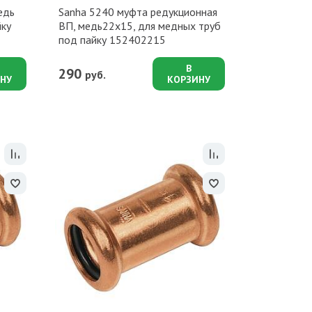
едь
Sanha 5240 муфта редукционная
йку
ВП, медь22x15, для медных труб
под пайку 152402215
В
290
руб.
НУ
КОРЗИНУ