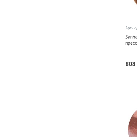
Артику
Sanha
прес
808