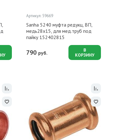
Артикул: 59669
П,
Sanha 5240 муфта редукц, ВП,
од
медь28x15, для мед.труб под
пайку 152402815
В
790
руб.
НУ
КОРЗИНУ