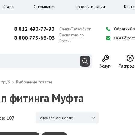
Статьи
О компании
Новости и акции
Конта
8 812 490-77-90
Санкт-Петербург
Обратный 
Бесплатно по
8 800 775-63-03
sales@prot
России
Услуги
Распрод
 труб
Выбранные товары
ип фитинга Муфта
в: 107
сначала дешевле