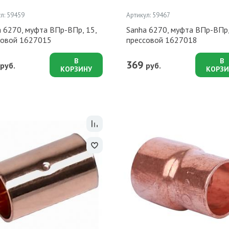
л: 59459
Артикул: 59467
 6270, муфта ВПр-ВПр, 15,
Sanha 6270, муфта ВПр-ВПр,
совой 1627015
прессовой 1627018
В
В
369
руб.
руб.
КОРЗИНУ
КОРЗИ