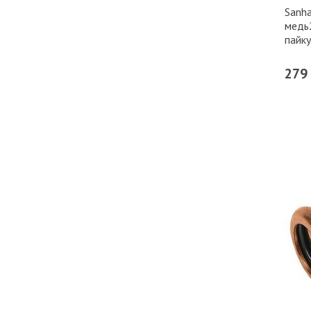
Sanha
медь
пайк
279