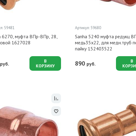
л: 59481
Артикул: 59680
 6270, муфта ВПр-ВПр, 28,
Sanha 5240 муфта редукц ВП
совой 1627028
медь35x22, для медн.труб 
пайку 152403522
В
В
890
руб.
руб.
КОРЗИНУ
КОРЗИ