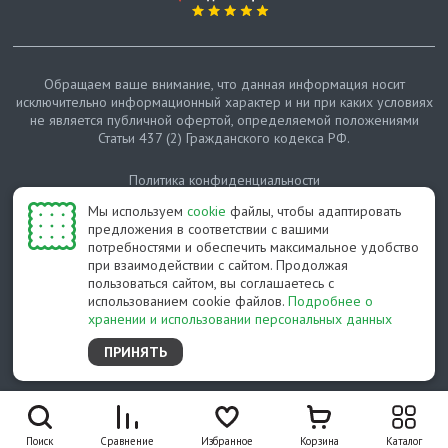
Обращаем ваше внимание, что данная информация носит
исключительно информационный характер и ни при каких условиях
не является публичной офертой, определяемой положениями
Статьи 437 (2) Гражданского кодекса РФ.
Политика конфиденциальности
Мы используем
cookie
файлы, чтобы адаптировать
Карта сайта
предложения в соответствии с вашими
потребностями и обеспечить максимальное удобство
© Протепло-СПб, 2011-2026
при взаимодействии с сайтом. Продолжая
пользоваться сайтом, вы соглашаетесь с
Разработано студией Feel Good St
использованием cookie файлов.
Подробнее о
хранении и использовании персональных данных
ПРИНЯТЬ
Поиск
Сравнение
Избранное
Корзина
Каталог