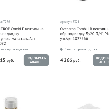
л: 7786
Артикул: 8321
TROP Combi E вентили на
Oventrop Combi LR вентиль 
т. подводку
обр. подводку Ду20, 3/4", P
углов.,мат.сталь. Арт
угл.Арт 1027566
082
ято с производства
Снято с производства
ПОДОБРАТЬ
ПОДОБР
715
4 266
руб.
руб.
АНАЛОГ
АНАЛ