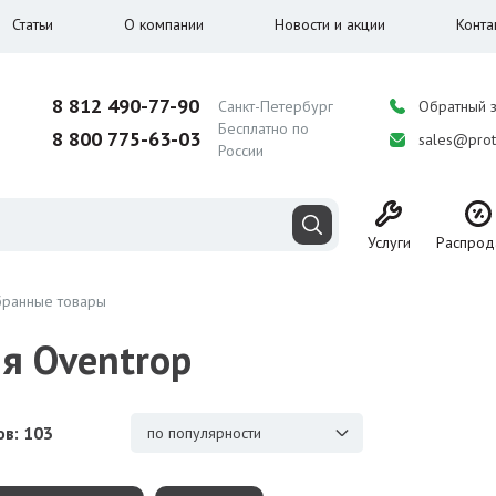
Статьи
О компании
Новости и акции
Конта
8 812 490-77-90
Санкт-Петербург
Обратный 
Бесплатно по
8 800 775-63-03
sales@prot
России
Услуги
Распрод
ранные товары
я Oventrop
в: 103
по популярности