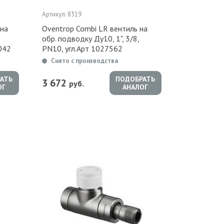
Артикул: 8319
на
Oventrop Combi LR вентиль на
обр. подводку Ду10, 1", 3/8,
042
PN10, угл.Арт 1027562
Снято с производства
АТЬ
ПОДОБРАТЬ
3 672
руб.
ОГ
АНАЛОГ