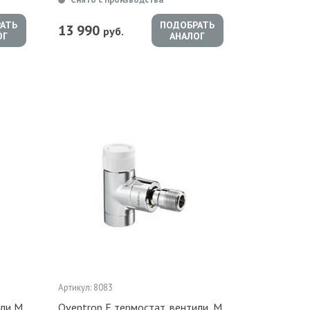
АТЬ
ПОДОБРАТЬ
13 990
руб.
ОГ
АНАЛОГ
Артикул: 8083
или М
Oventrop Е термостат. вентили, М