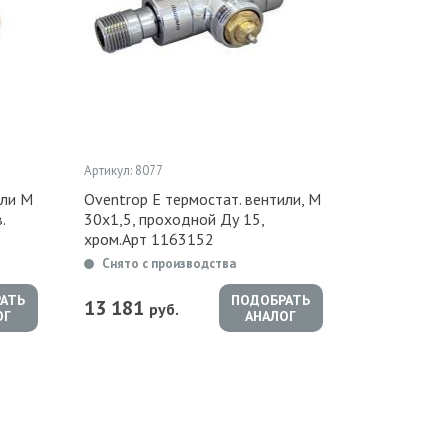
Артикул: 8077
или М
Oventrop Е термостат. вентили, М
.
30х1,5, проходной Ду 15,
хром.Арт 1163152
Снято с производства
АТЬ
ПОДОБРАТЬ
13 181
руб.
ОГ
АНАЛОГ