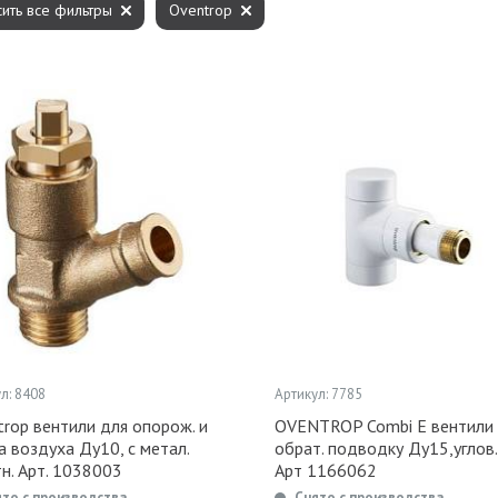
ить все фильтры
Oventrop
л: 8408
Артикул: 7785
rop вентили для опорож. и
OVENTROP Combi E вентили 
а воздуха Ду10, с метал.
обрат. подводку Ду15,углов.
н. Арт. 1038003
Арт 1166062
ято с производства
Снято с производства