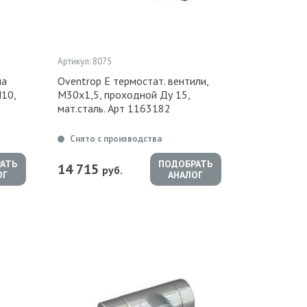
Артикул: 8075
на
Oventrop Е термостат. вентили,
N10,
М30х1,5, проходной Ду 15,
мат.сталь. Арт 1163182
Снято с производства
АТЬ
ПОДОБРАТЬ
14 715
руб.
ОГ
АНАЛОГ