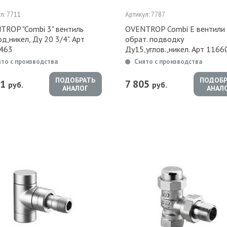
л: 7711
Артикул: 7787
TROP "Combi 3" вентиль
OVENTROP Combi E вентили 
д,никел, Ду 20 3/4". Арт
обрат. подводку
463
Ду15,углов.,никел. Арт 1166
ято с производства
Снято с производства
ПОДОБРАТЬ
ПОДОБР
01
7 805
руб.
руб.
АНАЛОГ
АНАЛ