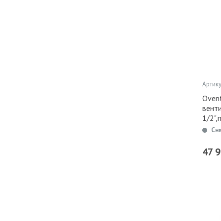
Артику
Ovent
вент
1/2",
Сн
47 