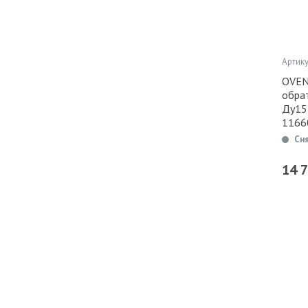
Артику
OVEN
обра
Ду15,
1166
Сн
14 