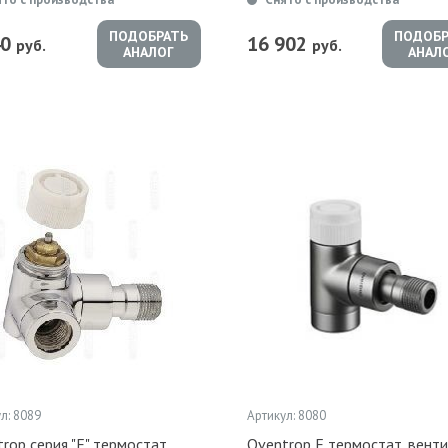
ПОДОБРАТЬ
ПОДОБР
40
16 902
руб.
руб.
АНАЛОГ
АНАЛ
л: 8089
Артикул: 8080
rop серия "Е" термостат
Oventrop Е термостат. вент