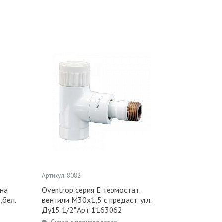
Артикул: 8082
на
Oventrop серия Е термостат.
,бел.
вентили М30х1,5 с предаст. угл.
Ду15 1/2".Арт 1163062
Снято с производства