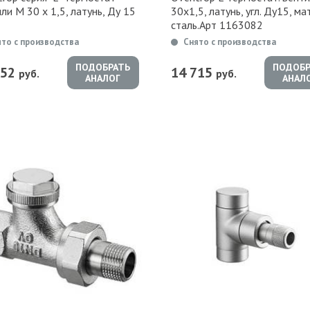
ли М 30 х 1,5, латунь, Ду 15
30х1,5, латунь, угл. Ду15, мат
сталь.Арт 1163082
ято с производства
Снято с производства
ПОДОБРАТЬ
ПОДОБР
752
14 715
руб.
руб.
АНАЛОГ
АНАЛ