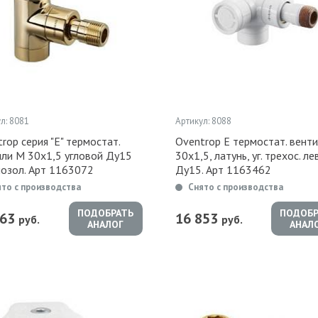
л: 8081
Артикул: 8088
rop серия "Е" термостат.
Oventrop Е термостат. вент
или М 30х1,5 угловой Ду15
30х1,5, латунь, уг. трехос. лев
позол. Арт 1163072
Ду15. Арт 1163462
ято с производства
Снято с производства
ПОДОБРАТЬ
ПОДОБР
963
16 853
руб.
руб.
АНАЛОГ
АНАЛ