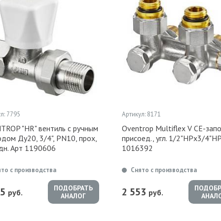
л: 7795
Артикул: 8171
TROP "HR" вентиль с ручным
Oventrop Multiflex V CE-зап
дом Ду20, 3/4", PN10, прох,
присоед., угл. 1/2"НРx3/4"Н
дн. Арт 1190606
1016392
ято с производства
Снято с производства
ПОДОБРАТЬ
ПОДОБР
85
2 553
руб.
руб.
АНАЛОГ
АНАЛ