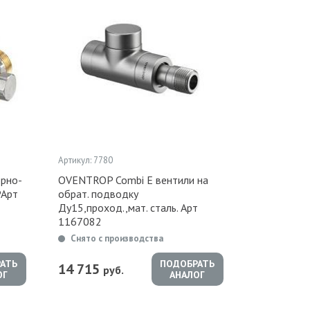
Артикул: 7780
орно-
OVENTROP Combi E вентили на
РАрт
обрат. подводку
Ду15,проход.,мат. сталь. Арт
1167082
Снято с производства
АТЬ
ПОДОБРАТЬ
14 715
руб.
ОГ
АНАЛОГ