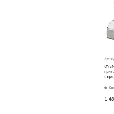
Артику
OVEN
приво
с пре
Сн
1 4